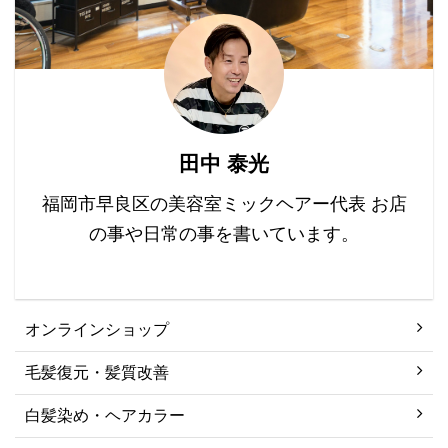
ノサイトがメラニン色素
も最 ...
を十分に生産しなくなる
ことで生じます。 年齢を
重ねると、このメラノサ
イトの機能が自然と衰
え、白髪が現れ始めま
す。 また、遺伝、ストレ
田中 泰光
ス、栄養不足なども白髪
の原因として知られてい
福岡市早良区の美容室ミックヘアー代表 お店
ます。 2. 白髪予防のた
の事や日常の事を書いています。
めの栄養素 ...
オンラインショップ
毛髪復元・髪質改善
白髪染め・ヘアカラー