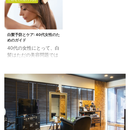
んな悩みを抱える方に贈
かけますけど、 エイジン
ージでお悩みの方には、
せん。 根本的に悩 ...
る、髪の究極の味方、そ
グ毛に対してのアプロー
特におすすめです。 レ
れがオラプレックスシャ
チの方法としては
ブリン酸トリートメント
ンプーです。 1. オラプ
「？？？」なリスクも考
の特徴 年齢を重ねると、
レックスシャンプーの特
えられます。 そうなると
髪もエイジングしてツヤ
白髪予防とケア: 40代女性のた
許取得成分とは？ オラプ
個人的に ...
めのガイド
や艶感が失われますよ
レックスシャンプーの秘
40代の女性にとって、白
ね。 そんなエイジング毛
密は、「ジマレイン酸」
髪はただの美容問題では
やダメージ毛に効果的な
とよばれる特許取得成分
なく、年齢を重ねる中で
のが、レブリン酸トリー
にあります。 この成分が
の自己表現や自信の一部
トメントです。 レブリン
髪の内部で結合を補修
とも言えます。 この記事
酸は、髪の中にあるセラ
し、ダメージを最小限に
では、白髪の予防とケア
ミド（保湿成分）と非常
抑えるのです。 まさに究
に関して、科学的根拠に
によく似た成分であり、
極の補修力を発揮する成
基づきながらも、理解し
髪の芯まで浸透し、ダメ
分なのです。 2. 髪の内
やすい方法で詳しく解説
ージを補修してくれま
部から補修する革新的な
します。 1. 白髪が生じる
す。 また、ヘアカラーと
技術 通常のシャン ...
原因 白髪は、髪の毛を形
の相性も良いため、カラ
成する毛乳頭にあるメラ
ーダメージを受けた髪に