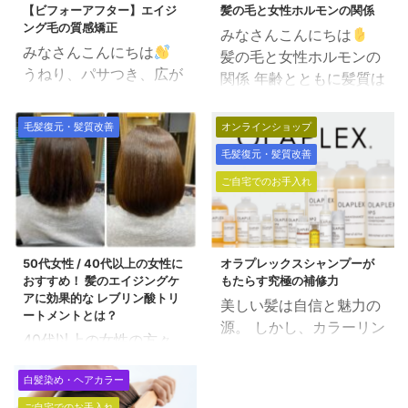
【ビフォーアフター】エイジ
髪の毛と女性ホルモンの関係
ング毛の質感矯正
みなさんこんにちは
みなさんこんにちは
髪の毛と女性ホルモンの
うねり、パサつき、広が
関係 年齢とともに髪質は
りを抑える為の質感矯
変わります。 ✔︎ツヤがな
正。 年齢を重ねると髪質
くなる。 ✔︎うねる、パサ
毛髪復元・髪質改善
オンラインショップ
も変わり、毛が細くなっ
つく。 ✔︎ハリコシがなく
毛髪復元・髪質改善
たり、ハリコシがなくな
なる。 ✔︎ボリュームがな
ってきたりします。 １番
ご自宅でのお手入れ
くなる 年齢を重ねていく
の問題はキューティク
と、ほとんどの方が髪質
ル。 キューティクルが薄
の変化にお悩みの事かと
くなり、薬剤や熱から守
思います。 美容室では外
50代女性 / 40代以上の女性に
オラプレックスシャンプーが
る髪の毛の防御力も弱ま
部的なアプローチしかで
おすすめ！ 髪のエイジングケ
もたらす究極の補修力
り さらに痛みやすくなる
きませんので 頭皮のクレ
アに効果的な レブリン酸トリ
美しい髪は自信と魅力の
条件になります。 トリー
ートメントとは？
ンジング、トリートメン
源。 しかし、カラーリン
トメントでストレート
40代以上の女性の方々
ト、できるだけ髪の毛に
グや熱スタイリングによ
に・・・ 髪質改善いわゆ
へ、髪のエイジングケア
ストレスを与えない施術
るダメージから逃れるこ
る「酸熱トリートメン
白髪染め・ヘアカラー
についてお伝えします。
ということで対応するこ
とは難しいものです。 そ
ト」なるものも巷ではみ
ダメージ毛やカラーダメ
としか残念ながらできま
ご自宅でのお手入れ