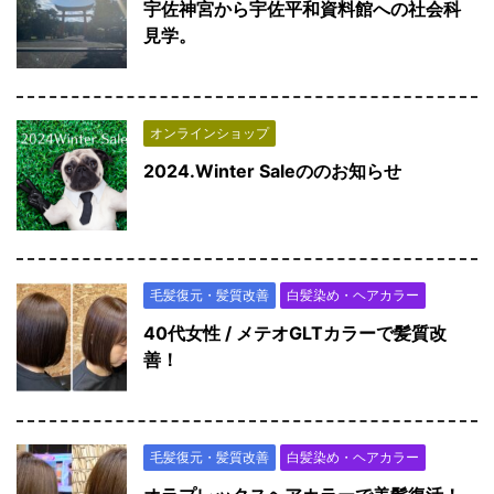
宇佐神宮から宇佐平和資料館への社会科
見学。
オンラインショップ
2024.Winter Saleののお知らせ
毛髪復元・髪質改善
白髪染め・ヘアカラー
40代女性 / メテオGLTカラーで髪質改
善！
毛髪復元・髪質改善
白髪染め・ヘアカラー