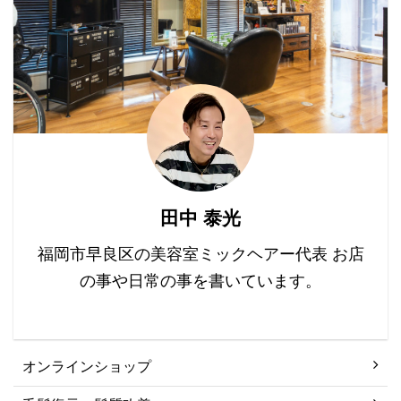
髪が老化するとどうなる
す。 詳しくはまたご紹
どん ...
の？ 若々しい髪を保つた
...
めの科学的方法 1. バラン
スの良い食事 2. 適度な
運動 3. 十分な睡眠 4. ス
トレスを管理する 5. 適
切なヘアケア 6. 定期的
なトリミング まとめ 髪
が老化するとどうなる
の？ まず、髪の老化って
田中 泰光
何でしょう？ それは、髪
が細くなったり、色 ...
福岡市早良区の美容室ミックヘアー代表 お店
の事や日常の事を書いています。
オンラインショップ