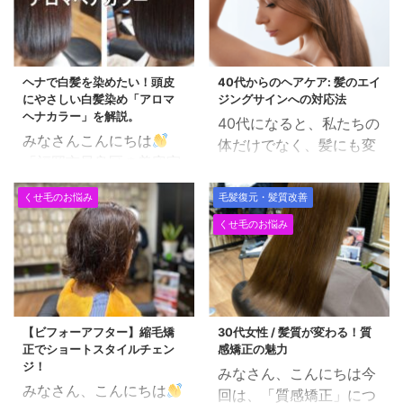
ヘナで白髪を染めたい！頭皮
40代からのヘアケア: 髪のエイ
にやさしい白髪染め「アロマ
ジングサインへの対応法
ヘナカラー」を解説。
40代になると、私たちの
みなさんこんにちは
体だけでなく、髪にも変
「福岡市早良区の美容室
化が現れ始めます。 髪が
で働く美容師」田中で
以前よりも細く、乾燥し
くせ毛のお悩み
毛髪復元・髪質改善
す。 今日は「ヘナで白髪
やすくなったり、白髪が
くせ毛のお悩み
染め」についてです。 毎
増えたりすることに気づ
月の白髪染めでどうして
くかもしれません。 適切
も気になることといえ
なヘアケアで、これらの
ば、 頭皮は大丈夫なの
エイジングサインに効果
か？ ということです。
的に対応することができ
【ビフォーアフター】縮毛矯
30代女性 / 髪質が変わる！質
確かにヘアカラー剤の質
ます。 目次 髪のエイジ
正でショートスタイルチェン
感矯正の魅力
が年々向上しているとは
ングサインとは？ 対応
ジ！
みなさん、こんにちは今
いえ、さすがに「ダメー
法: 基本のヘアケア 特別
みなさん、こんにちは
回は、「質感矯正」につ
ジレス」というわけには