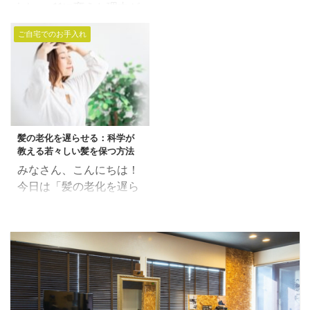
なケア 日々の小さな工夫
iphone11に変えた理由が
いてご紹介します。 髪の
いきません。 「1mm頭
まとめ 髪のエイジングサ
「カメラ性能だけ」とい
悩みを解消し、理想の質
皮から浮かすようにギリ
インとは？ 40代の髪に
ご自宅でのお手入れ
う田中です。 5Gに対応
感を手に入れる方法を見
ギリで塗布」という技術
現れる典型的なサインに
していないから、今
ていきましょう。 目次 1.
もありますが、すぐにの
は、以下のようなものが
iphone買うのはバカなん
質感矯正とは？ 2. どん
伸びた箇所が気になる方
あります。 髪の細さ: 髪
て声もきこえますが、 日
な髪質に適しているか？
にとっては、それもなか
の毛が細くなり、ボリュ
本で5Gが浸透していく
a. 扱いづらいくせ毛 b.
なか微妙なのではないで
ームが減る。 乾燥: 頭皮
のも、どうせまだまだ先
広がりが気になる方 3.
しょうか？ 頭皮の刺激を
と髪が乾燥しやすくな ...
髪の老化を遅らせる：科学が
のことでしょ。。。 とい
質感矯正のメリットとデ
無くす為に、カラー剤を
教える若々しい髪を保つ方法
うことで、 iphone11で
メリット メリット デメ
地肌 ...
みなさん、こんにちは！
撮ったビフォーアフター
リット アフターケア 1.
今日は「髪の老化を遅ら
です。 最近、特にお気に
質感矯正とは？ 質感矯正
せる方法」についてで
入りの「復元ドライヤー
は、髪のクセやうねりを
す。 髪も私たちの体と同
PRO」 アイロン前のドラ
整え、まとまりやすくす
じように、年齢とともに
イがストレートの仕上が
る施術の一つです。 パー
変化します。 でも、ちょ
りをかなり左右すると思
マやストレートパーマと
っとした工夫で、髪を
って色々と試行錯誤して
は異なり、髪を柔らかく
若々しく保つことが可能
いましたが、 それを一気
しながらも、自然な仕上
かもしれません。 目次
に解決するアイテムで
がりを実現します。 2.