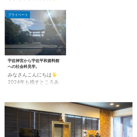
みなさんこんにちは
立ってくることがありま
次 ヘナをすると髪の毛が
鉛」を飲んでみると 髪質
「福岡市早良区の美容室
すね。 白髪は老化のサイ
綺麗になる理由 実際にヘ
が変わってきましたの
プライベート
で働く美容師」田中で
ンとも言われています
アカラーでどのように使
で、薄毛で悩んでいる友
す。 今年も残りわずかで
が、その見た目にコンプ
用するのか？ ヘナをする
達にはススメていたんで
すが、 相変わらずのコロ
レックスを感じることも
と髪の毛が綺麗になる理
すけどね。 しかしなが
ナの影響でなんとなくテ
あるでしょう。 そこで今
由 本来のヘナの目的は
ら、その際にどうしても
ンションが低めな世の中
回は、60代の方に向けて
「ヘアケア」です。ヘナ
気になるのが 副作用 薄
ですね・・・。 今回は来
白髪染めについて考えて
のもつ脱脂効果・疏水効
毛を気にするあまり、肝
年からメニュー化する予
宇佐神宮から宇佐平和資料館
みましょう。 白髪染めの
果で頭皮の余計な皮脂を
心の身体がおかしくなる
への社会科見学。
定の 「cota プレミーク
メリット 若々しさの維
とり清潔にしていきま
と ...
みなさんこんにちは
質感トリートメント」 の
持: 白髪染めは、外見年
す。 髪の毛に ...
2024年も残すところあ
紹介です。 こんな方にお
齢を若々しく保つ手段の
と1ヶ月を切りました。
すすめです。 髪の毛の乾
一つです。 自分自身の外
早いもんですねぇ〜。 と
燥、パサつきが気になる
見に自信を持ち、元気な
いうことで、ここ数年は
ので、手触り、艶感をア
印象を与えることができ
SNS全盛というのに 歴史
ップさせたい。 ヘアカラ
ます。 自分の好みを反
の本ばかり読みふけて妄
ーによるダメージを軽減
映: 染髪はファッション
想ばかりしていたらいつ
させたい。 ダメージ修復
や個々の好みを表現する
の間にか1年終わりそう
というよりも、髪のコン
方法でもあります。 好き