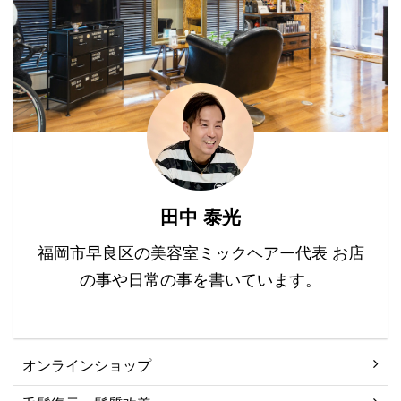
という今日この頃です。
ディション（質感）を向
な髪色やスタイルで自分
特に神話の時代、縄文よ
上させるトリートメント
を表現し ...
りも前の時代が興味深い
です。 髪 ...
ですね。 日本には、街を
歩けば神社が至る所に存
在し、当たり前のように
見て過ごしてきた子供時
代からの記憶。 しかしな
がら、その存在の意味、
理由、背景をほとんど知
田中 泰光
らずに今を生きていま
す。 インバンドで外国人
福岡市早良区の美容室ミックヘアー代表 お店
...
の事や日常の事を書いています。
オンラインショップ