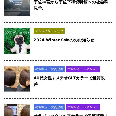
宇佐神宮から宇佐平和資料館への社会科
見学。
オンラインショップ
2024.Winter Saleののお知らせ
毛髪復元・髪質改善
白髪染め・ヘアカラー
40代女性 / メテオGLTカラーで髪質改
善！
毛髪復元・髪質改善
白髪染め・ヘアカラー