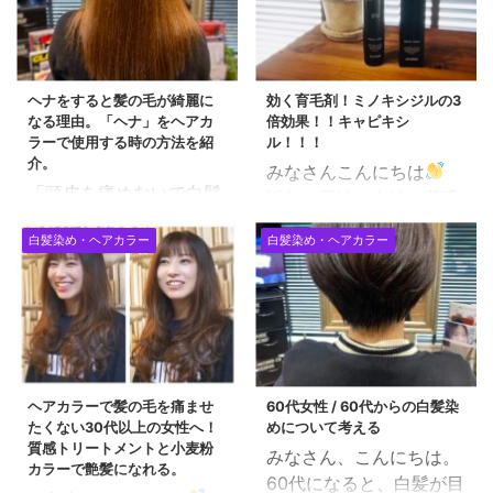
ヘナをすると髪の毛が綺麗に
効く育毛剤！ミノキシジルの3
なる理由。「ヘナ」をヘアカ
倍効果！！キャピキシ
ラーで使用する時の方法を紹
ル！！！
介。
みなさんこんにちは
「頭皮を痛めないで白髪
近年、男性も女性も薄毛
染めをしたい」という方
でお悩みの方も多いで
白髪染め・ヘアカラー
白髪染め・ヘアカラー
の中には「ヘナで染め
す。 育毛剤なんてものも
る」 という選択をされて
巷には沢山ありますが、
いる方も多いのではない
個人的に「そんなの使っ
でしょうか？ 100%ヘナ
てもどうせ気休めでし
は「白髪染め」というイ
ょ？」 なんて思っており
メージをお持ちの方が大
ました。 実際使っても効
半かと思いますが、 ヘナ
ヘアカラーで髪の毛を痛ませ
60代女性 / 60代からの白髪染
果があまり感じられなか
たくない30代以上の女性へ！
めについて考える
の特徴としては「ヘアト
ったもので・・・ そんな
質感トリートメントと小麦粉
みなさん、こんにちは。
リートメント」としても
理由もあって、実験的に
カラーで艶髪になれる。
60代になると、白髪が目
凄く効果があります。 目
「フィンペシア」と「亜