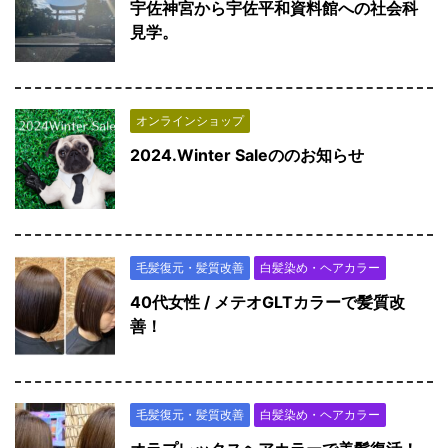
宇佐神宮から宇佐平和資料館への社会科
見学。
オンラインショップ
2024.Winter Saleののお知らせ
毛髪復元・髪質改善
白髪染め・ヘアカラー
40代女性 / メテオGLTカラーで髪質改
善！
毛髪復元・髪質改善
白髪染め・ヘアカラー