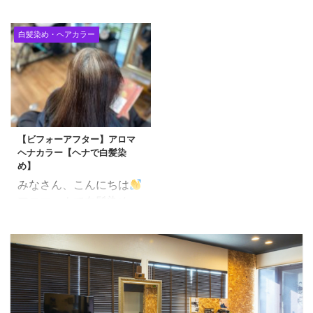
ってはカラー剤選びはと
失ったり、外見に対して
験ということで、、、 ど
警察官が2人降りてく
ても難しいかと思いま
不安を感じたりします。
平日の昼間というのに、
る。 警察「ちょっといい
白髪染め・ヘアカラー
す。 何で染めればいいの
しかし、なぜ髪は薄くな
整理券をもらわないと入
ですか？」 俺ですか？？
か・・・ そんなわけで
るのでしょうか？実は、
店できないという、、、
笑 警察「ちょっと気にな
MIC.HAIRで使用してい
遺伝、年齢、生活習慣な
なんとも生意気な第一印
ったんですよねぇー」 何
るヘアカラーで説明しよ
ど、多くの原因が関係し
象です。笑 しかしなが
がですか？？笑 警察「今
うかと思います。 カラー
ています。 この記事で
ら、外観がオシャレ！さ
どこに行ってたんです
剤についてあれこれ考え
は、髪のボリュームを増
すがです。。。。 約 ...
か？」 銀行ですけど。笑
【ビフォーアフター】アロマ
ると、かえって頭がこん
やすための新しい科学的
警察「 ...
ヘナカラー【ヘナで白髪染
がらがるので シンプルに
発見と、 それらを日常生
め】
選択します。 染毛力、持
活や専門的な治療にどの
みなさん、こんにちは
続性、仕上がりを最優先
ように応用できるかを紹
アロマヘナで白髪染め。
に考える方 これまでにヘ
介します 目次 髪の成長
100%ヘナにアロマカラ
アカラーで痒みがない。
の基礎知識 新発見：髪の
ーをミックスさせて、 持
特にヒリヒリしたことも
ボリュームを増やす科学
続性、色合いをコントロ
ない。 ジアミンアレルギ
実践方法：日常生活でで
ールできます。 過酸化水
ーなどもない。 根元の白
きること 専門的治療法と
素水、アルカリ剤に反応
髪をしっかり染めたい。
その応用 まとめと今後の
する方は、 通常のカラー
明るく白髪染めをした
展望 FAQ 髪の成長の基