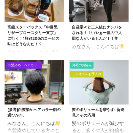
高級スターバックス「中目黒
白昼堂々と二人組にナンパを
リザーブロースタリー東京」
される！！いやぁー世の中大
に行く！1杯¥1200のコーヒの
胆な人がいるもんだ！！笑
味はどうなんだ！？
みなさん、こんにちは
みなさん、こんにちは
気がつけばあっという間
前から気になっていた東
に6月に突入です。 最近
白髪染め・ヘアカラー
薄毛のお悩み
京、中目黒に新しくでき
何か変わった事があった
た高級スタバ 「スターバ
ご自宅でのお手入れ
かと聞かれれば、 まっ昼
ックス リザーブ® ロース
間から 警察に職務質問さ
タリー 東京」に行ってき
れた。 くらいです。泣
ました
なんでも「コ
普通にショックでしたけ
ーヒー1杯￥1200」する
ども。。。 何が怪しかっ
という、 いつもセブンコ
[参考]白髪染めヘアカラー剤の
髪のボリュームを増やす: 新発
たのか・・・・ 近所を普
選びかた。
見とその応用
ーヒー（¥100)ばかりの
通に歩いている。 赤色灯
みなさん、こんにちは
髪のボリュームが減少す
わたくしには雲の上のお
をつけたパトカーが近寄
白髪染めしている方にと
ると、多くの人が自信を
話です。笑 まー何事も体
ってくる。 パトカーから