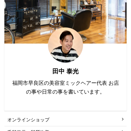
で染めることはキツイか
い。 通常 ...
礎知識 髪の毛は、毛根か
と思いますので、 頭皮が
ら成長 ...
敏感な方や髪の毛のダメ
ージを気にされる方にオ
ススメのカラー剤です。
たっぷり塗って放置時間
30分。 仕上がりです。
田中 泰光
福岡市早良区の美容室ミックヘアー代表 お店
の事や日常の事を書いています。
オンラインショップ