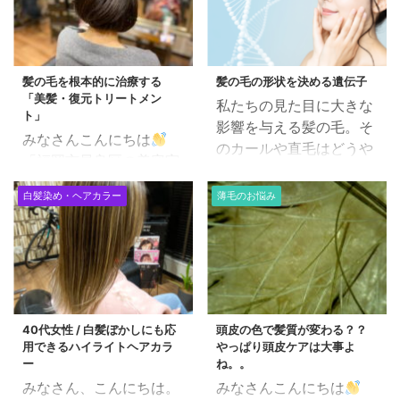
髪の毛を根本的に治療する
髪の毛の形状を決める遺伝子
「美髪・復元トリートメン
私たちの見た目に大きな
ト」
影響を与える髪の毛。そ
みなさんこんにちは
のカールや直毛はどうや
「福岡市早良区の美容室
って決まるのでしょう
で働く美容師」田中で
か？ 実は、髪の形状は遺
白髪染め・ヘアカラー
薄毛のお悩み
す。 2020年になりまし
伝子によって大きく左右
て、いよいよと本格的に
されます。 この記事で
導入していく予定の 「美
は、髪の毛の形状を決定
髪・復元トリートメン
する遺伝子について、専
ト」です。 キューティク
門的かつ分かりやすく解
ルを復元を可能にする
説します。 目次 髪の毛
40代女性 / 白髪ぼかしにも応
頭皮の色で髪質が変わる？？
「復元剤」がメインのト
の形状はどうやって決ま
用できるハイライトヘアカラ
やっぱり頭皮ケアは大事よ
リートメントです。 決し
る？ 遺伝子が鍵を握る
ー
ね。。
てその時だけの皮膜トリ
TCHH遺伝子とは？ 遺伝
みなさん、こんにちは。
みなさんこんにちは
ートメントではありませ