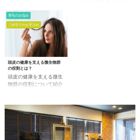
子の発見 髪の毛の形状に
今回はハイライトスタイ
「福岡市早良区の美容室
ん。 復元剤については、
影響を与える他の要因 ま
ルのメンテナンスとハイ
で働く美容師」田中で
関連の記事にも書いてお
薄毛のお悩み
とめ 髪の毛の形状はどう
ライトの入れ直しです。
す。 綺麗な髪の毛にして
りますので省略します。
やって決まる？ 髪の毛の
ご自宅でのお手入れ
前回のカラーから、かな
いくためには、まずは
ホームケアで使用する
形状には、大きく分けて
り時間が経過しています
「ご自身の頭皮環境を知
「復元剤」はこちら。 基
直毛、波状毛、カール毛
ので、かなり毛先のダメ
る」 ということが大事か
本的にはお家でのヘアケ
があります。 この違いは
ージが気になります。 ヘ
と思います。 頭皮の色で
アが非常に重要ですの
何が原因で生じるのでし
アダメージをメンテナン
あったり、毛穴の状態、
で、 美髪にしていく為に
ょうか？ ...
頭皮の健康を支える微生物群
スしながら、ヘアカラー
根元の髪の毛の状態な
は必須です。 できれば使
の役割とは？
をしていきます。 照明に
ど。。。 健康状態の頭皮
...
頭皮の健康を支える微生
よってヘアカラーは見え
は「青白く透明感のある
物群の役割について紹介
方が変わりますので、違
頭皮」だといわれていま
します。 人間の体は、無
う照明で見るとこんな感
す。 頭皮のキメなんかも
数の微生物によって支え
じに見えます。 ハイライ
みえると理想ですね。 お
られています。 特に、頭
トは動きを出すとさらに
子ちゃまの頭皮はキメが
皮の健康には、その上に
見え方が良いので、巻き
見えるんですよねぇ。。
生息する微生物群が大き
髪で仕上げてみます。 ヘ
黄色い頭皮の色だと、ス
な役割を果たしていま
アカラーでいつもと違う
トレスによる酸化した状
す。 この微生物群は、健
変化が欲しい方はチャレ
態で、エイジング毛が増