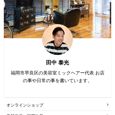
康な髪の成長を促進し、
ンジしてみてください
える要因とも言われてい
頭皮の病気を予防するこ
ね。
ます。 毛の艶がなくな
とに貢献しています。 目
...
次 頭皮の微生物群とは？
頭皮の健康における微生
物群の役割 1. 保護バリア
の維持 2. 栄養素の供給
3. 炎症の抑制 まとめ 頭
皮の微生物群とは？ 頭皮
の微生物群は、主に細菌
田中 泰光
と真菌から構成されてい
ます。 これらの微生物
福岡市早良区の美容室ミックヘアー代表 お店
は、頭皮の健康を維 ...
の事や日常の事を書いています。
オンラインショップ