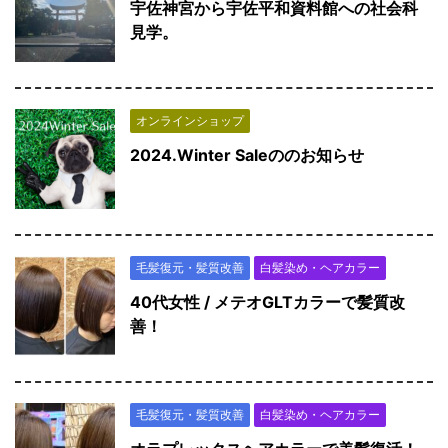
宇佐神宮から宇佐平和資料館への社会科
見学。
オンラインショップ
2024.Winter Saleののお知らせ
毛髪復元・髪質改善
白髪染め・ヘアカラー
40代女性 / メテオGLTカラーで髪質改
善！
毛髪復元・髪質改善
白髪染め・ヘアカラー