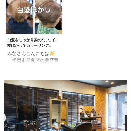
女性の方も年々増加して
ストレートならば、髪の
ですか？」 俺ですか？？
ヤーPRO」 復元ドライヤ
いるようです。 「薄毛」
ツヤやコシもアップし、
笑 警察「ちょっと気にな
ー このドライヤーの特徴
とは髪の毛の量が減って
若々しさを取り戻すこと
ったんですよねぇー」 何
を簡単に解説すると、
地肌がうっすら見えてし
ができます。 酸性ストレ
がですか？？笑 警察「今
「復元の風」という「マ
まう状態のことを言いま
ートでは施術後のアフタ
どこに行ってたんです
イナス電子」と「育成光
す。 「薄毛」といって
ーケアが大切です。 適切
か？」 銀行ですけど。笑
白髪をしっかり染めない。白
線」の風がでるドライヤ
も、2つのパターンがあ
なシャンプーやトリート
警察「 ...
髪ぼかしでカラーリング。
ーというわけです。 「マ
ります。 ・本数は変わら
メントを使って、髪を ...
みなさんこんにちは
イナス電子」巷では「マ
ずに、毛が痩せ細る、ハ
「福岡市早良区の美容室
イナスイオン」なんて呼
リ・コシがなくなってし
で働く美容師」田中で
ばれていますが、 誰かが
まうパターン ・髪の毛自
す。 「白髪染め」とよ
適当につくった造語で、
体が抜けて本数そのもの
く言われますが、個人的
正しくは「マイナス電
が減ってしまうパターン
には昔のように「暗く染
子」です。 なぜ「マイナ
女性の方は、毛が痩せ細
める」という選択肢しか
ス電子」がよいかという
っていくパターンで薄毛
なかった時代と比べると
とパサつく、乾燥した髪
に悩んでいる方が多く、
今の時代は「オシャレ染
の毛の表面には 「プラス
男性の方は、本数そのも
め」も「白髪染め」もデ
電子」が帯電していま
のが抜けて薄毛に見えて
ザイン的にそんなに大し
す。いわゆる静電気 ...
しまっている方 ...
た差はないように感じま