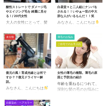
酸性ストレートで ダメージ毛
白昼堂々と二人組にナンパを
やエイジング毛を 綺麗に見せ
される！！いやぁー世の中大
る！/ 20代女性
胆な人がいるもんだ！！笑
大人の女性にとって、髪
みなさん、こんにちは
のダメージやエイジング
気がつけばあっという間
毛は悩みの種です。 そん
に6月に突入です。 最近
未分類
薄毛のお悩み
な方々におすすめなの
何か変わった事があった
ご自宅でのお手入れ
が、酸性ストレートで
かと聞かれれば、 まっ昼
す。 酸性ストレートと
間から 警察に職務質問さ
は、髪の毛内部の結合を
れた。 くらいです。泣
特殊な液剤で変化させる
普通にショックでしたけ
ことで、自然なストレー
ども。。。 何が怪しかっ
復元の風！育成光線とは何で
女性の薄毛の種類。薄毛の原
トヘアを実現する施術方
たのか・・・・ 近所を普
すか？？復元ドライヤー解
因と予防法の紹介
法です。 ダメージ毛やエ
通に歩いている。 赤色灯
説。
年齢を重ねるにつれて、
イジング毛には特に効果
をつけたパトカーが近寄
みなさん、こんにちは
深刻な髪の毛のお悩みに
的であり、髪の内部から
ってくる。 パトカーから
使用してから1ヶ月。 か
「薄毛」があります。 最
補修してくれるのがポイ
警察官が2人降りてく
なり活躍している最近の
近では男性だけでなく、
ントです。 さらに、酸性
る。 警察「ちょっといい
白髪染め・ヘアカラー
オススメは「復元ドライ