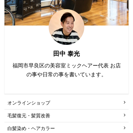
す。 白髪といっても、単
に色素が入っていない毛
というだけで、毛そのも
のがダメというわけでは
全くありません。 むし
ろ、白髪を活かしたカラ
ーリングをしていけば、
田中 泰光
黒髪の人にはできないデ
ザインカラーができるか
福岡市早良区の美容室ミックヘアー代表 お店
とおもっています。 ...
の事や日常の事を書いています。
オンラインショップ
毛髪復元・髪質改善
白髪染め・ヘアカラー