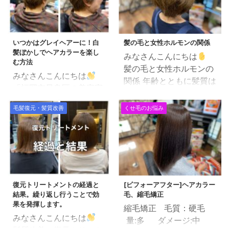
いつかはグレイヘアーに！白
髪の毛と女性ホルモンの関係
髪ぼかしでヘアカラーを楽し
みなさんこんにちは
む方法
髪の毛と女性ホルモンの
みなさんこんにちは
関係 年齢とともに髪質は
「福岡市早良区の美容室
変わります。 ✔︎ツヤがな
で働く美容師」田中で
くなる。 ✔︎うねる、パサ
毛髪復元・髪質改善
くせ毛のお悩み
す。 年齢を重ねるごと
つく。 ✔︎ハリコシがなく
に増える女性の悩み。 特
なる。 ✔︎ボリュームがな
に１番のお悩みは「白
くなる 年齢を重ねていく
髪」かと思います。 チラ
と、ほとんどの方が髪質
ホラでてくるので余計に
の変化にお悩みの事かと
気になりますが、いつか
思います。 美容室では外
復元トリートメントの経過と
[ビフォーアフター]ヘアカラー
のタイミングでいっその
部的なアプローチしかで
結果。繰り返し行うことで効
毛、縮毛矯正
こと全部真っ白にして、
きませんので 頭皮のクレ
果を発揮します。
縮毛矯正 毛質：硬毛
グレイヘアーにしたいと
ンジング、トリートメン
みなさんこんにちは
量:多 ダメージ:中
思われる方も多いのでは
ト、できるだけ髪の毛に