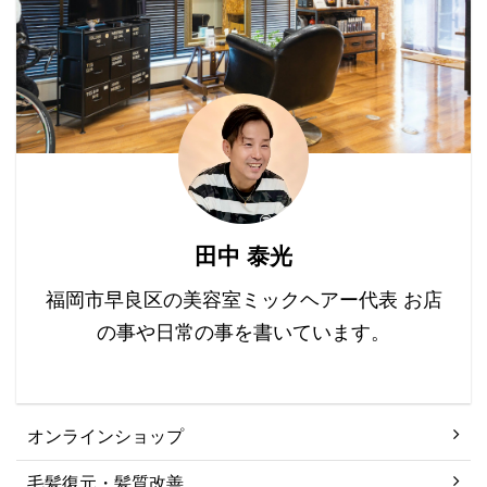
トメントは回数を重ねる
違うのか？ これまでのシ
ことで髪の毛 ...
ャンプーでも「ダメージ
修復、ダメージ補修」な
んていっておりますが、
髪の毛を綺麗に見せるた
めに、シリコンや高分子
ポリマーや油で髪の毛を
コーティングして ツヤを
だしたり、手触りを良く
田中 泰光
したりするものがほとん
どです。 それで本当に髪
福岡市早良区の美容室ミックヘアー代表 お店
の毛は修復されているの
の事や日常の事を書いています。
でしょ ...
オンラインショップ
毛髪復元・髪質改善