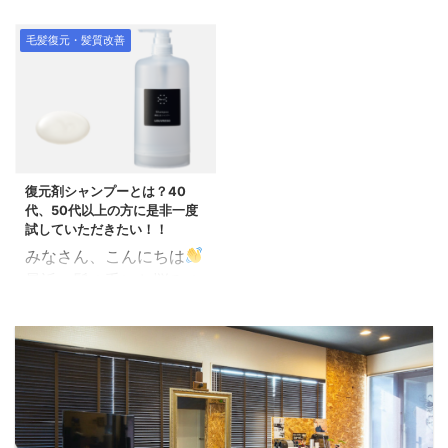
髪質改善・復元トリート
（ヘアカラー毛） 根元
ないでしょうか？ ほと
ストレスを与えない施術
メントの紹介です。 年齢
/ 低アルカリ チオ、シス
んど白髪と思われる方で
毛髪復元・髪質改善
ということで対応するこ
による髪質の変化で、毛
アミ :プラチナアイロン
も白髪率は約80%ほどと
としか残念ながらできま
が細くなったり、弱くな
160℃ 中間〜毛先 / 弱酸
いわれて、なかなか全部
せん。 根本的に悩 ...
ったりして 髪の毛がダメ
性 チオグリセリン、サル
が白髪の方っていうのは
ージしやすく、艶もなく
ファイト:スチームポッド
かなり少ないんですよ
なり綺麗な髪の毛に見え
150℃ 中央スライダ
ね。 グレイヘアーを目指
づらくなってきます。 通
ーの矢印をドラッグし
す前に、しっかり白髪を
復元剤シャンプーとは？40
常のサロントリートメン
て、左右に動かせばビフ
染 ...
代、50代以上の方に是非一度
トをしても、その時は綺
ォーアフターを切り替え
試していただきたい！！
麗にみえたり、応急処置
できます。スライダーよ
みなさん、こんにちは
的にはアリかもしれませ
り左はビフォー画像、ス
最近、髪の毛にお悩みの
んが 継続的に続けていて
ライダーより右はアフタ
方にご紹介しているヘア
も解決策にはなりませ
ー画像です。
ケア剤 Re-viii シャンプ
ん。 そういった髪質を健
ー＆トリートメント 通称
康で綺麗な髪の毛に改善
「美髪土台・復元シャン
していくことができるの
プー」 素晴らしい効果を
が「復元トリートメン
発揮してくれます。 何が
ト」です。 復元トリー
これまでのシャンプーと