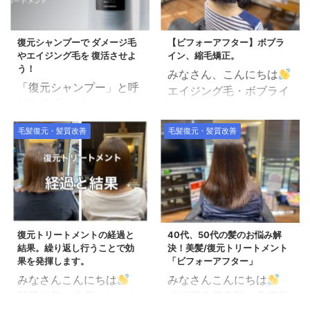
復元シャンプーで ダメージ毛
【ビフォーアフター】ボブラ
やエイジング毛を 復活させよ
イン、縮毛矯正。
う！
みなさん、こんにちは
「復元シャンプー」と呼
エイジング毛・ボブライ
ばれる「レヴィ・シャン
ン縮毛矯正 気をつけなけ
プー＆トリートメント」
ればいけないのが「薬剤
毛髪復元・髪質改善
毛髪復元・髪質改善
の紹介です。 一年以上、
のパワー」と「熱」です
自分も使用しています
ね。。 仕上がりです。
し、沢山のお客さんにも
矯正後にアロマヘナカラ
ご愛用いただいているヘ
ーで染めています。
アケア剤です。 復元シャ
中央スライダーの矢印を
ンプーは40歳以上で「ペ
ドラッグして、左右に動
復元トリートメントの経過と
40代、50代の髪のお悩み解
タンコ毛に悩んでいる
かせばビフォーアフター
結果。繰り返し行うことで効
決！美髪/復元トリートメント
方」の為のシャンプーで
を切り替えできます。ス
果を発揮します。
「ビフォーアフター」
す。 こんなお悩みの方に
ライダーより左はビフォ
みなさんこんにちは
みなさんこんにちは
は効果絶大！ 髪の毛が薄
ー画像、スライダーより
髪質改善・復元トリート
「福岡市早良区の美容室
く感じる。 トップにボリ
右はアフター画像です。