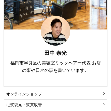
やすための新しい科学的
ことで髪の毛 ...
ケアで復元シャンプー＆
発見と、 それらを日常生
...
活や専門的な治療にどの
ように応用できるかを紹
介します。 目次 髪の成
長の基礎知識 新発見：髪
のボリュームを増やす科
学 実践方法：日常生活で
できること 専門的治療法
田中 泰光
とその応用 まとめと今後
の展望 FAQ 髪の成長の
福岡市早良区の美容室ミックヘアー代表 お店
基礎知識 髪の毛は、毛根
の事や日常の事を書いています。
から成 ...
オンラインショップ
毛髪復元・髪質改善