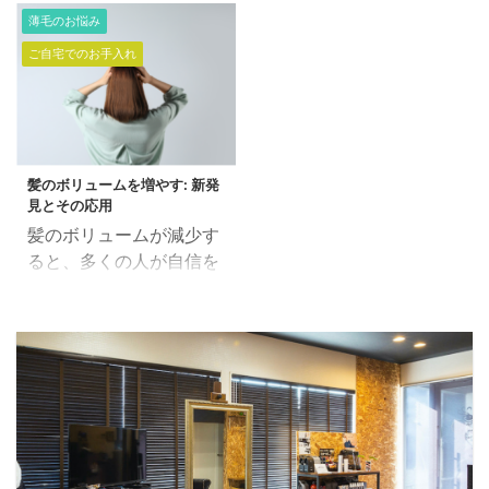
メントの紹介です。 年齢
で働く美容師」田中で
ュームをだす為にパーマ
薄毛のお悩み
による髪質の変化で、毛
す。 今回は「美髪/復元
をかけている。 髪に艶が
ご自宅でのお手入れ
が細くなったり、弱くな
トリートメント」の紹介
ない。 髪にパサつく、
ったりして 髪の毛がダメ
です。 まだメニュー化は
弱々しい。 復元剤で「本
ージしやすく、艶もなく
していないんですけど、
当に髪をよくする」ステ
なり綺麗な髪の毛に見え
いろいろと検証中です。
ップ解説 皮膜などを除去
づらくなってきます。 通
コロナ禍のおかげで、予
し素髪に戻します。 素髪
髪のボリュームを増やす: 新発
常のサロントリートメン
定が狂っているもの
になることで「本当の自
見とその応用
トをしても、その時は綺
で。。。 ホームケア用の
分の髪」に ...
髪のボリュームが減少す
麗にみえたり、応急処置
「美髪/復元シャンプ
ると、多くの人が自信を
的にはアリかもしれませ
ー」とは違いは サロンで
失ったり、外見に対して
んが 継続的に続けていて
行う「美髪/復元トリー
不安を感じたりします。
も解決策にはなりませ
トメント」復元剤の濃度
しかし、なぜ髪は薄くな
ん。 そういった髪質を健
です。 ホームケアの復元
るのでしょうか？実は、
康で綺麗な髪の毛に改善
剤濃度の約10倍。 とい
遺伝、年齢、生活習慣な
していくことができるの
うことは、 集中的に髪の
ど、多くの原因が関係し
が「復元トリートメン
毛の修復（キューティク
ています。 この記事で
ト」です。 復元トリー
ルの修復）を行うことが
は、髪のボリュームを増
トメントは回数を重ねる
できます。 勿論、ホーム