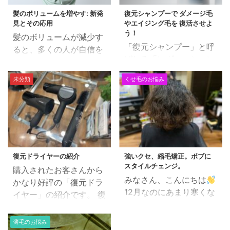
髪のボリュームを増やす: 新発
復元シャンプーで ダメージ毛
見とその応用
やエイジング毛を 復活させよ
う！
髪のボリュームが減少す
「復元シャンプー」と呼
ると、多くの人が自信を
ばれる「レヴィ・シャン
失ったり、外見に対して
プー＆トリートメント」
不安を感じたりします。
未分類
くせ毛のお悩み
の紹介です。 一年以上、
しかし、なぜ髪は薄くな
自分も使用しています
るのでしょうか？実は、
し、沢山のお客さんにも
遺伝、年齢、生活習慣な
ご愛用いただいているヘ
ど、多くの原因が関係し
アケア剤です。 復元シャ
ています。 この記事で
ンプーは40歳以上で「ペ
は、髪のボリュームを増
復元ドライヤーの紹介
強いクセ、縮毛矯正。ボブに
タンコ毛に悩んでいる
やすための新しい科学的
スタイルチェンジ。
購入されたお客さんから
方」の為のシャンプーで
発見と、 それらを日常生
みなさん、こんにちは
かなり好評の「復元ドラ
す。 こんなお悩みの方に
活や専門的な治療にどの
12月なのにあまり寒くな
イヤー」の紹介です。 復
は効果絶大！ 髪の毛が薄
ように応用できるかを紹
くて嬉しい限りです。笑
元ドライヤーはこんな方
く感じる。 トップにボリ
介します。 目次 髪の成
ビフォーアフター 縮毛矯
におすすめです。 髪の毛
ュームをだす為にパーマ
長の基礎知識 新発見：髪
薄毛のお悩み
正です。 かなり強い