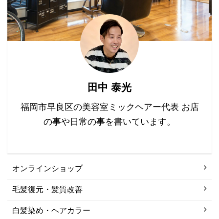
は「青白く透明感のある
頭皮」だといわれていま
す。 頭皮のキメなんかも
みえると理想ですね。 お
子ちゃまの頭皮はキメが
見えるんですよねぇ。。
黄色い頭皮の色だと、ス
田中 泰光
トレスによる酸化した状
態で、エイジング毛が増
福岡市早良区の美容室ミックヘアー代表 お店
える要因とも言われてい
の事や日常の事を書いています。
ます。 毛の艶がなくな
...
オンラインショップ
毛髪復元・髪質改善
白髪染め・ヘアカラー