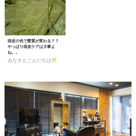
が細く、熱に弱いと自覚
をかけている。 髪に艶が
のボリュームを増やす科
クセですが、シンプルに
のある方 髪の毛のパサつ
ない。 髪にパサつく、
学 実践方法：日常生活で
施術していきます。 薬剤
きが気になり、髪に艶が
弱々しい。 復元剤で「本
できること 専門的治療法
アルカリ/ チオ、シスア
でない方 アイロンやコテ
当に髪をよくする」ステ
とその応用 まとめと今後
ミ混合 アフター 耳にか
などを使用される方 頭皮
ップ解説 皮膜などを除去
の展望 FAQ 髪の成長の
けるとこんな感じに。
のトラブル、敏感肌、抜
し素髪に戻します。 素髪
基礎知識 髪の毛は、毛根
頭皮の色で髪質が変わる？？
次はヘアカラーですね。
け毛が気になる方 とにか
になることで「本当の自
から成 ...
やっぱり頭皮ケアは大事よ
く髪の毛を痛ませたくな
分の髪」に ...
ね。。
い方 普段のドライヤーが
みなさんこんにちは
熱くて嫌だと感じる方 髪
「福岡市早良区の美容室
を傷めない・美髪を育
で働く美容師」田中で
む・体も肌も全身に使え
す。 綺麗な髪の毛にして
る。 マイナス電子・育成
いくためには、まずは
光線 2大エネルギーの力
「ご自身の頭皮環境を知
で 美髪に復元！ 毛髪の
る」 ということが大事か
タンパクを硬化 させない
と思います。 頭皮の色で
で しなやかな美髪に 復
あったり、毛穴の状態、
元 ...
根元の髪の毛の状態な
ど。。。 健康状態の頭皮