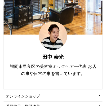
説します。 目次 髪の毛
ヘア。 無限のルー ...
...
の形状はどうやって決ま
る？ 遺伝子が鍵を握る
TCHH遺伝子とは？ 遺伝
子の発見 髪の毛の形状に
影響を与える他の要因 ま
とめ 髪の毛の形状はどう
やって決まる？ 髪の毛の
形状には、大きく分けて
直毛、波状毛、カール毛
田中 泰光
があります。 この違いは
何が原因で生じるのでし
福岡市早良区の美容室ミックヘアー代表 お店
ょうか？ ...
の事や日常の事を書いています。
オンラインショップ