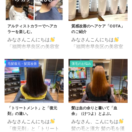
アルティストカラーでヘアカ
質感改善のヘアケア「COTA」
ラーを楽しむ。
のご紹介
みなさんこんにちは
みなさんこんにちは
「福岡市早良区の美容室
「福岡市早良区の美容室
で働く美容師」田中で
で働く美容師」田中で
す。 発売されたばかり
す。 最近では、いろいろ
毛髪復元・髪質改善
薄毛のお悩み
の資生堂アルティストカ
とお店の中も変化の最中
ラーの紹介です。 すでに
で何かと忙しくしており
お客様にカラーリングし
ます。 今回は新たにヘア
てとても喜ばれていま
ケアブランドを1つ追加
す。 仕上がりの質感、
する事になりました。 今
艶、発色、色味がとても
のウチのヘアケアのメイ
「トリートメント」と「復元
髪は血の余りと書いて「血
いい感じです。 デザイン
ンブランドは「ルーブル
剤」の違い。
余」（けつよ）とよぶ。
カラーとしても、白髪染
ドー」（復元剤）なんで
みなさんこんにちは
みなさん、こんにちは
めとしても幅広く使えま
すけど、 違う視点からヘ
「復元剤」と「トリート
髪の毛と漢方 髪の毛を漢
す。 カラー剤特有の嫌な
アケアのアプローチをす