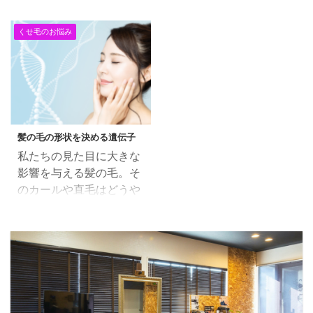
メント」は違います トリ
方の視点から見るとどう
匂いも少ないところも、
る為に「COTAコタ」を
ートメントは「対処ケ
なのか？ 参考 【髪は血
評判がいいです。 ア
追加しました。 なぜ
くせ毛のお悩み
ア」 今までのトリートメ
余】 漢方で髪は「血余
ルティストカラーの特徴
「COTA」なのか？ とい
ントは 髪に類似した成分
(けつよ)」と呼びます。
アルティストカラーの特
うことなんですけど、 ヘ
（髪の栄養とも言われて
字のごとく、血の余りと
徴は 髪の芯から染まる
アケアに関しての一般の
いる）を毛髪内部に入れ
考えます。 艶がある豊か
ダメージが少ない 色もち
方の需要というのが 「修
て、 髪の毛の表面に皮膜
な髪のためには、体の中
がよい ...
復」と「質感」だと思う
をはり外部の熱や摩擦か
をたっぷりと綺麗な血液
わけです。 修復と ...
髪の毛の形状を決める遺伝子
ら髪の毛を守る。 という
が流れていることが必要
私たちの見た目に大きな
ものです。 毛髪修復、ダ
です。 漢方みず堂 福田
影響を与える髪の毛。そ
メージ回復、髪の毛が蘇
茜 髪の毛が血の余りと
のカールや直毛はどうや
る・・・・ なんていろい
言われると、例えば 妊
って決まるのでしょう
ろありますけども、正直
娠、出産後の髪質の変
か？ 実は、髪の形状は遺
なところ髪の毛の痛みを
化、 加齢による髪質の変
伝子によって大きく左右
誤魔化しているだけにす
化 病気、薬の服用による
されます。 この記事で
ぎません。 つまり その
ものと思われる髪質の変
は、髪の毛の形状を決定
時だけ髪の毛がツヤツ
化・・・ つまり 体内の
する遺伝子について、専
ヤ、さらさら ２ヶ月もす
血液の状態の変化によっ
門的かつ分かりやすく解
れば元どおりのダメージ
て髪質が変わっている。