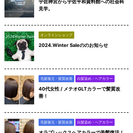
宇佐神宮から宇佐平和資料館への社会科
見学。
オンラインショップ
2024.Winter Saleののお知らせ
毛髪復元・髪質改善
白髪染め・ヘアカラー
40代女性 / メテオGLTカラーで髪質改
善！
毛髪復元・髪質改善
白髪染め・ヘアカラー
オラプレックスヘアカラーで美髪復活！