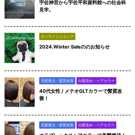
宇佐神宮から宇佐平和資料館への社会科
見学。
オンラインショップ
2024.Winter Saleののお知らせ
毛髪復元・髪質改善
白髪染め・ヘアカラー
40代女性 / メテオGLTカラーで髪質改
善！
毛髪復元・髪質改善
白髪染め・ヘアカラー