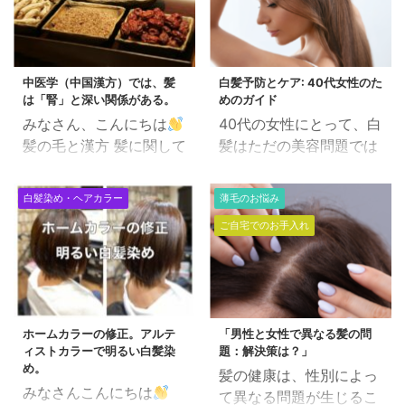
中医学（中国漢方）では、髪
白髪予防とケア: 40代女性のた
は「腎」と深い関係がある。
めのガイド
みなさん、こんにちは
40代の女性にとって、白
髪の毛と漢方 髪に関して
髪はただの美容問題では
の漢方の考え方です。 参
なく、年齢を重ねる中で
考 漢方では体の機能を
の自己表現や自信の一部
白髪染め・ヘアカラー
薄毛のお悩み
「肝・心・脾・肺・腎」
とも言えます。 この記事
ご自宅でのお手入れ
の五臓が調和をとって整
では、白髪の予防とケア
えていると考えます。 漢
に関して、科学的根拠に
方では髪は「腎」と深い
基づきながらも、理解し
関係があると考えます。
やすい方法で詳しく解説
「腎」とは生命エネルギ
します。 1. 白髪が生じる
ホームカラーの修正。アルテ
「男性と女性で異なる髪の問
ーが宿る場所であり、年
原因 白髪は、髪の毛を形
ィストカラーで明るい白髪染
題：解決策は？」
齢と共に衰えていく部分
成する毛乳頭にあるメラ
め。
髪の健康は、性別によっ
です。 また、生まれ持っ
ノサイトがメラニン色素
みなさんこんにちは
て異なる問題が生じるこ