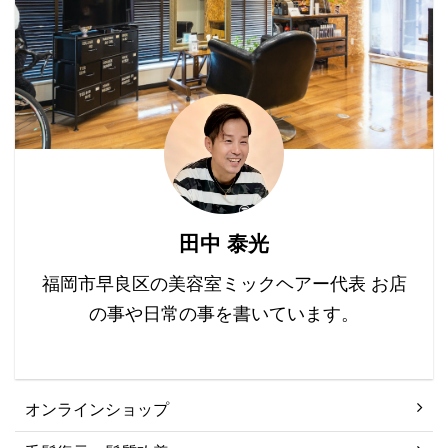
ドラッグして、左右に動
のある方も少なくないか
ジヒドロテストステロン
かせばビフォーアフター
と思います。 美容室でヘ
（DHT）の影 ...
を切り替えできます。ス
アカ ...
ライダーより左はビフォ
ー画像、スライダーより
右はアフター画像です。
田中 泰光
福岡市早良区の美容室ミックヘアー代表 お店
の事や日常の事を書いています。
オンラインショップ