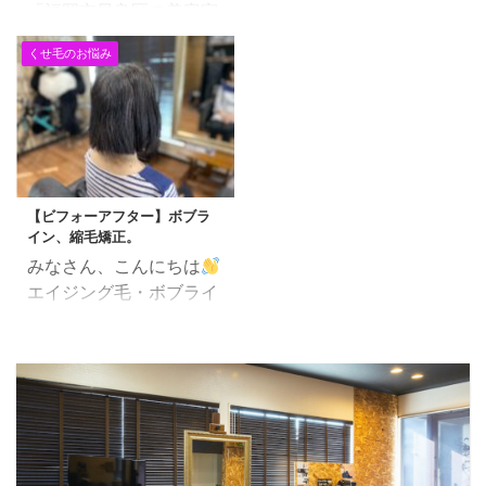
た「先天の気」が宿る部
を十分に生産しなくなる
「福岡市早良区の美容室
とが多く、これらの問題
分でもあり、 先天の気は
ことで生じます。 年齢を
で働く美容師」田中で
に対処するには専門的な
いわゆる遺伝で、生まれ
重ねると、このメラノサ
くせ毛のお悩み
す。 今日はホームカラー
知識が必要です。 ここで
持っている ものです。
イトの機能が自然と衰
の修正です。 コロナ禍で
は、科学的研究と実証さ
漢方みず堂 福田茜 詳
え、白髪が現れ始めま
なかなか美容室にいく事
れた方法を基に、男性と
しく考えようとすると、
す。 また、遺伝、ストレ
ができずに、仕方なくホ
女性の髪の問題とその解
かなり潜って混乱してい
ス、栄養不足なども白髪
ームカラーされていた方
決策を深掘りします。 目
くかと思いますので、 単
の原因として知られてい
も多かったかと思いま
次 男性の髪の問題：男性
...
ます。 2. 白髪予防のた
【ビフォーアフター】ボブラ
す。 ホームカラーはご
型脱毛症（AGA） 解決
めの栄養素 ...
イン、縮毛矯正。
「自宅でお気軽に染めら
策 女性の髪の問題：女性
みなさん、こんにちは
れる」「コストが安い」
型脱毛症（FAGA）とダ
エイジング毛・ボブライ
というメリットがある一
メージヘア 解決策 共通
ン縮毛矯正 気をつけなけ
方、 「ヘアダメージ」や
の解決策：頭皮ケアと栄
ればいけないのが「薬剤
「色むら」「希望色にな
養 まとめ 男性の髪の問
のパワー」と「熱」です
りづらい」というデメリ
題：男性型脱毛症
ね。。 仕上がりです。
ットもあります。 特に白
（AGA） 男性型脱毛症
矯正後にアロマヘナカラ
髪染めをおこなう場合、
は、遺伝と男性ホルモン
ーで染めています。
暗くなりすぎた、髪の毛
（テストステロン）が変
中央スライダーの矢印を
がパサついたなんて経験
換される際に生成される