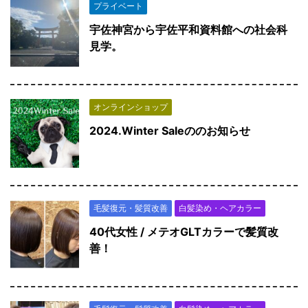
プライベート
宇佐神宮から宇佐平和資料館への社会科
見学。
オンラインショップ
2024.Winter Saleののお知らせ
毛髪復元・髪質改善
白髪染め・ヘアカラー
40代女性 / メテオGLTカラーで髪質改
善！