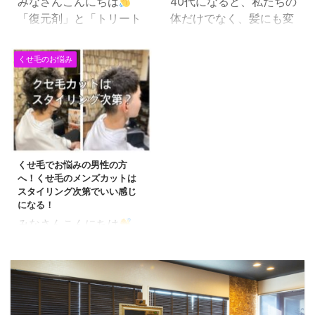
みなさんこんにちは
40代になると、私たちの
す。 白髪といっても、単
型脱毛症（FAGA）とダ
「復元剤」と「トリート
体だけでなく、髪にも変
に色素が入っていない毛
メージヘア 解決策 共通
メント」は違います トリ
化が現れ始めます。 髪が
というだけで、毛そのも
の解決策：頭皮ケアと栄
ートメントは「対処ケ
以前よりも細く、乾燥し
のがダメというわけでは
養 まとめ 男性の髪の問
くせ毛のお悩み
ア」 今までのトリートメ
やすくなったり、白髪が
全くありません。 むし
題：男性型脱毛症
ントは 髪に類似した成分
増えたりすることに気づ
ろ、白髪を活かしたカラ
（AGA） 男性型脱毛症
（髪の栄養とも言われて
くかもしれません。 適切
ーリングをしていけば、
は、遺伝と男性ホルモン
いる）を毛髪内部に入れ
なヘアケアで、これらの
黒髪の人にはできないデ
（テストステロン）が変
て、 髪の毛の表面に皮膜
エイジングサインに効果
ザインカラーができるか
換される際に生成される
をはり外部の熱や摩擦か
的に対応することができ
とおもっています。 ...
ジヒドロテストステロン
くせ毛でお悩みの男性の方
ら髪の毛を守る。 という
ます。 目次 髪のエイジ
（DHT）の影 ...
へ！くせ毛のメンズカットは
ものです。 毛髪修復、ダ
ングサインとは？ 対応
スタイリング次第でいい感じ
メージ回復、髪の毛が蘇
法: 基本のヘアケア 特別
になる！
る・・・・ なんていろい
なケア 日々の小さな工夫
みなさんこんにちは
ろありますけども、正直
まとめ 髪のエイジングサ
「福岡市早良区の美容室
なところ髪の毛の痛みを
インとは？ 40代の髪に
で働く美容師」田中で
誤魔化しているだけにす
現れる典型的なサインに
す。 最近では男性の美意
ぎません。 つまり その
は、以下のようなものが
識の高さが目立ちます
時だけ髪の毛がツヤツ
あります。 髪の細さ: 髪
が、 特にヘアスタイルに