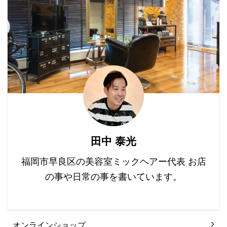
ヤ、さらさら ２ヶ月もす
の毛が細くなり、ボリュ
関しても意識が高いメン
れば元どおりのダメージ
ームが減る。 乾燥: 頭皮
ズが多いです。 男性の方
ヘア。 無限のルー ...
と髪が乾燥しやすくな ...
も髪質に悩み、特にくせ
毛に悩んでいる方も少な
くありません。 というわ
けで「くせ毛のメンズカ
ット」をご紹介します。
男性のくせ毛の特徴は、
髪の毛の強さとクセ毛の
強さかと思います。 髪が
強い方の場合、根元のボ
田中 泰光
リュームがかなりでてし
まうので、 中途半端な長
福岡市早良区の美容室ミックヘアー代表 お店
さだったり、毛量を減ら
の事や日常の事を書いています。
しても、朝のスタイリン
グが大変です。 くせ毛
...
オンラインショップ