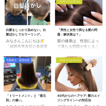
ご自宅でのお手入れ
白髪をしっかり染めない。白
「男性と女性で異なる髪の問
髪ぼかしでカラーリング。
題：解決策は？」
みなさんこんにちは
髪の健康は、性別によっ
「福岡市早良区の美容室
て異なる問題が生じるこ
で働く美容師」田中で
とが多く、これらの問題
す。 「白髪染め」とよ
に対処するには専門的な
毛髪復元・髪質改善
ご自宅でのお手入れ
く言われますが、個人的
知識が必要です。 ここで
には昔のように「暗く染
は、科学的研究と実証さ
める」という選択肢しか
れた方法を基に、男性と
なかった時代と比べると
女性の髪の問題とその解
今の時代は「オシャレ染
決策を深掘りします。 目
め」も「白髪染め」もデ
次 男性の髪の問題：男性
「トリートメント」と「復元
40代からのヘアケア: 髪のエイ
ザイン的にそんなに大し
型脱毛症（AGA） 解決
剤」の違い。
ジングサインへの対応法
た差はないように感じま
策 女性の髪の問題：女性