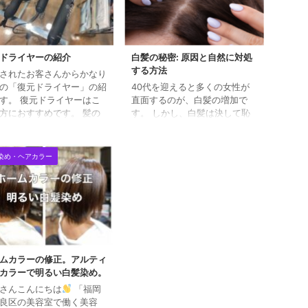
ドライヤーの紹介
白髪の秘密: 原因と自然に対処
する方法
されたお客さんからかなり
の「復元ドライヤー」の紹
40代を迎えると多くの女性が
す。 復元ドライヤーはこ
直面するのが、白髪の増加で
方におすすめです。 髪の
す。 しかし、白髪は決して恥
細く、熱に弱いと自覚のあ
ずかしいことではなく、自然な
 髪の毛のパサつきが気に
老化プロセスの一部です。 そ
、髪に艶がでない方 アイ
れでも、多くの女性が白髪をど
染め・ヘアカラー
やコテなどを使用される方
のようにして自然に対処できる
のトラブル、敏感肌、抜け
かについて興味を持っていま
気になる方 とにかく髪の
す。 この記事では、白髪の主
痛ませたくない方 普段の
な原因を探り、自宅で実践でき
イヤーが熱くて嫌だと感じ
る自然なヘアケア方法を紹介し
 髪を傷めない・美髪を育
ます。 目次 白髪の主な原因 自
体も肌も全身に使える。
宅でできるヘアケアの方法 ま
ナス電子・育成光線 2大エ
とめ 白髪の主な原因 白髪が生
ムカラーの修正。アルティ
ギーの力で 美髪に復元！
じる主な原因は、加齢によるも
カラーで明るい白髪染め。
のタンパクを硬化 させな
のです。年齢を重ねるにつれ
さんこんにちは
「福岡
 しなやかな美髪に 復元 ...
て、髪を黒く保つメラニン色素
良区の美容室で働く美容