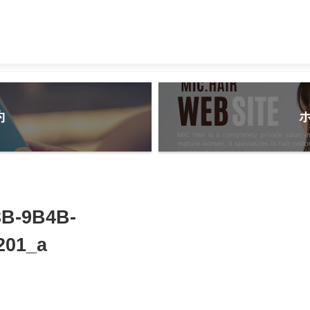
約
3B-9B4B-
201_a