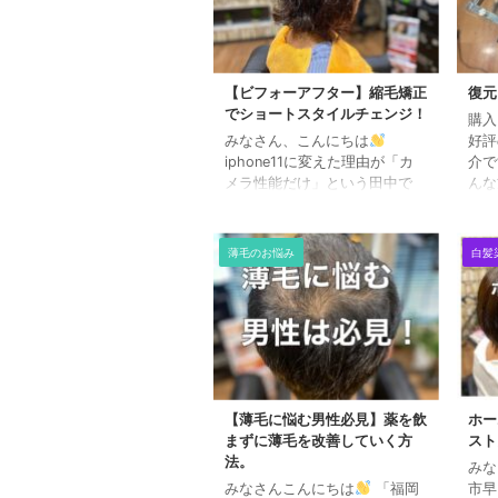
【ビフォーアフター】縮毛矯正
復元
でショートスタイルチェンジ！
購入
みなさん、こんにちは
好評
iphone11に変えた理由が「カ
介で
メラ性能だけ」という田中で
んな
す。 5Gに対応していないか
毛が
ら、今iphone買うのはバカな
る方
んて声もきこえますが、 日本
なり
薄毛のお悩み
白髪
で5Gが浸透していくのも、ど
ロン
うせまだまだ先のことでし
頭皮
ょ。。。 ということで、
毛が
iphone11で撮ったビフォーア
毛を
フターです。 最近、特にお気
ドラ
に入りの「復元ドライヤー
る方
PRO」 アイロン前のドライが
む・
ストレートの仕上がりをかなり
マイ
【薄毛に悩む男性必見】薬を飲
ホー
左右すると思って色々と試行錯
ネル
まずに薄毛を改善していく方
スト
誤していましたが、 それを一
毛髪
法。
みな
気に解決するアイテムです。
いで
みなさんこんにちは
「福岡
市早