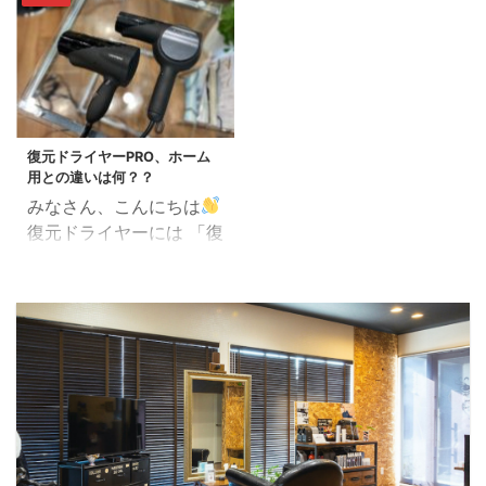
プー＆トリートメント」
とも言えます。 この記事
トリートメントの考え方
ント 質感矯正や髪質改善
の紹介です。 一年以上、
では、白髪の予防とケア
は 「髪の中に元々あるた
トリートメント（酸熱ト
自分も使用しています
に関して、科学的根拠に
んぱく質に水分とミネラ
リートメント）とよばれ
し、沢山のお客さんにも
基づきながらも、理解し
ルを補給して、美しく輝
るもの 質感向上のシャン
ご愛用いただいているヘ
やすい方法で詳しく解説
かせる」 というもので、
プー＆トリートメント メ
アケア剤です。 復元シャ
します。 1. 白髪が生じる
従来のアミノ酸系トリー
リット ...
復元ドライヤーPRO、ホーム
ンプーは40歳以上で「ペ
原因 白髪は、髪の毛を形
トメントのように、 髪を
用との違いは何？？
タンコ毛に悩んでいる
成する毛乳頭にあるメラ
コーティングして ...
みなさん、こんにちは
方」の為のシャンプーで
ノサイトがメラニン色素
復元ドライヤーには 「復
す。 こんなお悩みの方に
を十分に生産しなくなる
元ドライヤーPRO」 「復
は効果絶大！ 髪の毛が薄
ことで生じます。 年齢を
元ドライヤーHOMEホー
く感じる。 トップにボリ
重ねると、このメラノサ
ム」 があります。 復元
ュームをだす為にパーマ
イトの機能が自然と衰
の風！育成光線とは何で
をかけている。 髪に艶が
え、白髪が現れ始めま
すか？？復元ドライヤー
ない。 髪にパサつく、
す。 また、遺伝、ストレ
解説。 違いは？？ 復元
弱々しい。 復元剤で「本
ス、栄養不足なども白髪
の風＝「マイナス電子」
当に髪をよくする」ステ
の原因として知られてい
＋「育成光線」 は同じな
ップ解説 step1皮膜など
ます。 2. 白髪予防のた
ので、風質だけで選ぶな
を除去し素髪に ...
めの栄養素 ...