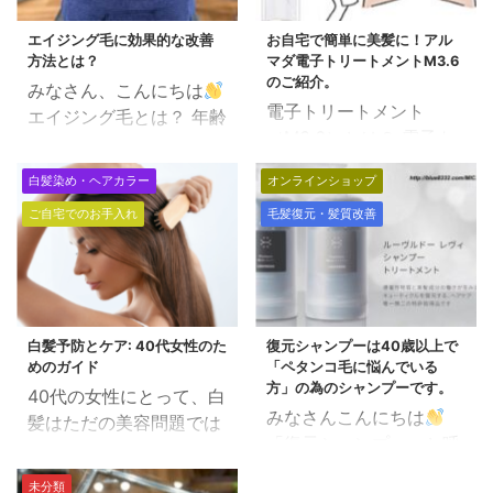
エイジング毛に効果的な改善
お自宅で簡単に美髪に！アル
方法とは？
マダ電子トリートメントM3.6
のご紹介。
みなさん、こんにちは
電子トリートメント
エイジング毛とは？ 年齢
（M3.6）とは？ 電子ト
によっての髪質が変化し
リートメント（M3.6）
た状態をエイジング毛
白髪染め・ヘアカラー
オンラインショップ
の原料は「海洋深層水」
（加齢毛）ともいいま
ご自宅でのお手入れ
毛髪復元・髪質改善
と「野生植物」から採っ
す。 エイジング毛の特徴
た天然ミネラル。それに
トップのボリュームが出
電荷を持たせイオン化し
づらくなる。 髪の毛が細
ています。アミノ酸より
く弱くなる。 ハリやコシ
もっともっと小さい電子
がなくなる。 ツヤが出づ
白髪予防とケア: 40代女性のた
復元シャンプーは40歳以上で
レベルで作用することに
らくなる。 髪の毛が薄く
めのガイド
「ペタンコ毛に悩んでいる
よって髪と肌（角質層）
なる。 改善方法としては
方」の為のシャンプーです。
40代の女性にとって、白
の内部にしっかり浸透
2つのアプローチから考
みなさんこんにちは
髪はただの美容問題では
し、みずみずしくなりま
えます。 対処的な施術
「復元シャンプー」と呼
なく、年齢を重ねる中で
す。 電子トリートメント
（対処療法） 対処的な施
ばれる「レヴィ・シャン
の自己表現や自信の一部
がなぜ髪に良いのか 電子
術例 一般的なトリートメ
未分類