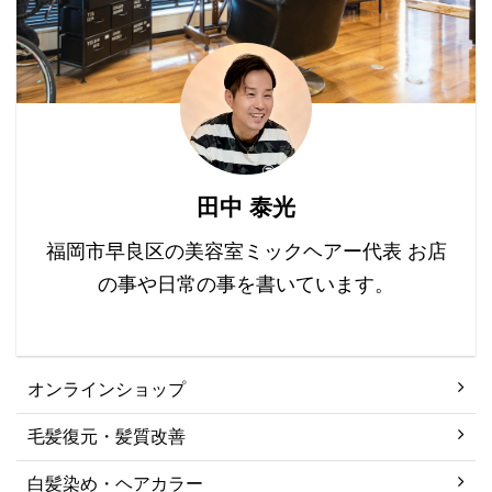
らホームで十分かと思い
ます。 「HOME」と
「PRO」との違いは、 ・
品質管理の徹底さ ・重さ
・操作性 ・音 ・メンテ
ナンスのフォロー ・消費
電力 が違います。 「品
質管理の徹底さ」
田中 泰光
「HOMEホーム」は、ネ
ットでも買え ...
福岡市早良区の美容室ミックヘアー代表 お店
の事や日常の事を書いています。
オンラインショップ
毛髪復元・髪質改善
白髪染め・ヘアカラー