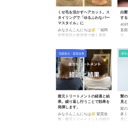
くせ毛を活かすヘアカット。ス
白髪
タイリングで「ゆるふわなパー
する
マスタイル」に
40
みなさんこんにちは
「福岡
直面
市早良区の美容室で働く美容
す。
師」田中です。 くせ毛の方で
ずか
ヘアスタイルがまとまりづらく
老化
悩んでいる方も多いかと思いま
れで
毛髪復元・髪質改善
薄毛
す。 左右対称に見えづらく毛
のよ
先がハネたりして、伸びっぱな
かに
しに見えて綺麗に見えづらくな
す。
ります。 クセをどうにかしよ
な原
うとした場合、ストレートの施
る自
術などが考えられますが、 ク
ます
セの強さや、ご希望とする長さ
宅で
にもよりますが「カットでクセ
とめ
復元トリートメントの経過と結
髪の
を活かす」こともできます。
じる
果。繰り返し行うことで効果を
見と
日本人女性の約9割はくせ毛
ので
発揮します。
髪の
「髪質がくせ毛」といっても日
て、
みなさんこんにちは
髪質改
多く
本人の約9割の方はなにかしら
の生
善・復元トリートメントの紹介
見に
のクセ ...
し、遺
です。 年齢による髪質の変化
す。