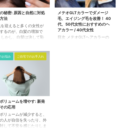
の秘密: 原因と自然に対処
メテオGLTカラーでダメージ
方法
毛、エイジング毛を改善！ 40
代、50代女性におすすめのヘ
代を迎えると多くの女性が
アカラー / 40代女性
するのが、白髪の増加で
 しかし、白髪は決して恥
目次 メテオGLTヘアカラーの
しいことではなく、自然な
特徴 白髪染めによる髪のケア
プロセスの一部です。 そ
方法 メテオGLTヘアカラーを
も、多くの女性が白髪をど
使用した実体験談 メテオGLT
のお悩み
ご自宅でのお手入れ
うにして自然に対処できる
ヘアカラーの特徴 メテオGLT
ついて興味を持っていま
ヘアカラーは「グリオキシル
 この記事では、白髪の主
酸、レブリン酸」の酸熱効果で
因を探り、自宅で実践でき
髪のダメージを緩和しながら、
然なヘアケア方法を紹介し
これまでのカラーでにない「艶
。 目次 白髪の主な原因 自
と手触りの仕上がり」の効果が
できるヘアケアの方法 ま
ある事が特徴です。 髪質改善
 白髪の主な原因 白髪が生
を行いながら、カラーリングす
ボリュームを増やす: 新発
主な原因は、加齢によるも
ることができます。 白髪染め
その応用
す。年齢を重ねるにつれ
による髪のケア方法 白髪染め
ボリュームが減少すると、
髪を黒く保つメラニン色素
は、髪のダメージやエイジング
の人が自信を失ったり、外
産が減少します。 しか
をカバーする大きな効果があり
対して不安を感じたりしま
伝 ...
ます。 ただし、白髪染め後に
 しかし、なぜ髪は薄くな
は十分なケアが ...