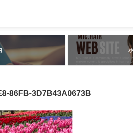
約
E8-86FB-3D7B43A0673B