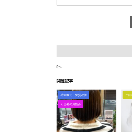
-
関連記事
毛髪復元・髪質改善
ご自
くせ毛のお悩み