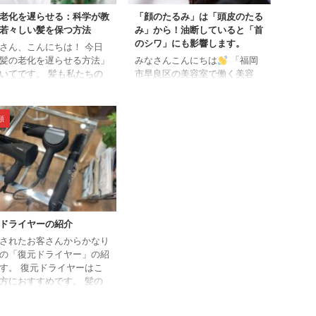
老化を遅らせる：科学が教
「顔のたるみ」は「頭皮のたる
若々しい髪を保つ方法
み」から！油断していると「首
のシワ」にも影響します。
さん、こんにちは！ 今日
髪の老化を遅らせる方法」
みなさんこんにちは
「福岡
いてです。 髪も私たちの
市早良区の美容室で働く美容
同じように、年齢とともに
師」田中です。 年齢を重ねて
します。 でも、ちょっと
いくと、髪質だけではなく「顔
工夫で、髪を若々しく保つ
のたるみ」なんかも気になって
類
が可能かもしれません。
きます。 特に今はコロナ禍と
 髪が老化するとどうなる
いうこともあり、マスク着用が
 若々しい髪を保つための
日常茶飯事ですので、 「隠れ
的方法 1. バランスの良い
ている箇所の表情筋を使わない
 2. 適度な運動 3. 十分な
ことで口角がさがり、ほうれい
 4. ストレスを管理する 5.
線が目立ちやすくなってくる」
なヘアケア 6. 定期的なト
なんて笑えない条件が整ってい
ング まとめ 髪が老化する
きます。 「顔にシワができ
ドライヤーの紹介
うなるの？ まず、髪の老
る」原因は実は「頭皮」にも関
されたお客さんからかなり
て何でしょう？ それは、
係していて、 頭皮がたるむ→
の「復元ドライヤー」の紹
細くなったり、色 ...
顔がたるむ→シワができる な
す。 復元ドライヤーはこ
んてケースもあるみたいです。
方におすすめです。 髪の
顔と ...
細く、熱に弱いと自覚のあ
 髪の毛のパサつきが気に