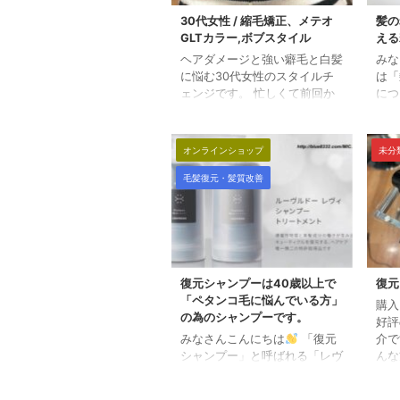
30代女性 / 縮毛矯正、メテオ
髪の
GLTカラー,ボブスタイル
える
ヘアダメージと強い癖毛と白髪
みな
に悩む30代女性のスタイルチ
は「
ェンジです。 忙しくて前回か
につ
らかなり時間が空いたので、一
体と
気に綺麗にしていきます。 縮
変化
毛矯正とカラーです。 今回
した
オンラインショップ
未分
は、ファイバープレックスのア
こと
ルカリ矯正と、メテオGLTカラ
目次
毛髪復元・髪質改善
ーで髪質改善をしながら くせ
の？
毛と白髪のお悩みを解決してい
科学
きます。 メテオGLTの髪質改
食事
善効果で艶と手触りがかなりい
睡眠
い感じですね。
適切
リミ
復元シャンプーは40歳以上で
復元
とど
「ペタンコ毛に悩んでいる方」
購入
化っ
の為のシャンプーです。
好評
髪が
みなさんこんにちは
「復元
介で
シャンプー」と呼ばれる「レヴ
んな
ィ・シャンプー＆トリートメン
毛が
ト」の紹介です。 一年以上、
る方