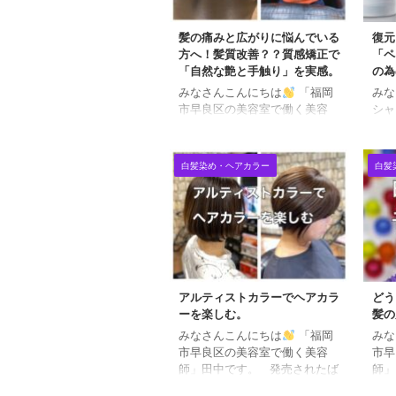
髪の痛みと広がりに悩んでいる
復元
方へ！髪質改善？？質感矯正で
「ペ
「自然な艶と手触り」を実感。
の為
みなさんこんにちは
「福岡
みな
市早良区の美容室で働く美容
シャ
師」田中です。 本来の髪質で
ィ・
特にダメージがない方でも す
ト」
ごくダメージして見えたり、年
自分
白髪染め・ヘアカラー
白髪
に何回かのヘアカラーでも凄く
のお
痛んで見えてきたりそんな方も
てい
おられます。 髪の毛が痛んで
シャ
見える原因 まず大きな原因の
タン
一つが、もともとのキューティ
のシ
クルが薄いということです。
悩み
キューティクルというのは髪の
毛が
毛の表面の鱗状したものです。
リュ
アルティストカラーでヘアカラ
どう
海苔巻きに例えれば「海苔」の
けて
ーを楽しむ。
髪の
部分です。 もともと「海苔」
にパ
みなさんこんにちは
「福岡
みな
の部分が厚い人、薄い人がいる
剤で
市早良区の美容室で働く美容
市早
んですね。個性です。 海苔
テッ
師」田中です。 発売されたば
師」
（キュ ...
去し素
かりの資生堂アルティストカラ
方の