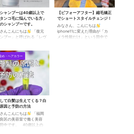
シャンプーは40歳以上で
【ビフォーアフター】縮毛矯正
タンコ毛に悩んでいる方」
でショートスタイルチェンジ！
のシャンプーです。
みなさん、こんにちは
さんこんにちは
「復元
iphone11に変えた理由が「カ
ンプー」と呼ばれる「レヴ
メラ性能だけ」という田中で
シャンプー＆トリートメン
す。 5Gに対応していないか
の紹介です。 一年以上、
ら、今iphone買うのはバカな
も使用していますし、沢山
んて声もきこえますが、 日本
染め・ヘアカラー
客さんにもご愛用いただい
で5Gが浸透していくのも、ど
るヘアケア剤です。 復元
うせまだまだ先のことでし
ンプーは40歳以上で「ペ
ょ。。。 ということで、
コ毛に悩んでいる方」の為
iphone11で撮ったビフォーア
ャンプーです。 こんなお
フターです。 最近、特にお気
の方には効果絶大！ 髪の
に入りの「復元ドライヤー
薄く感じる。 トップにボ
PRO」 アイロン前のドライが
ームをだす為にパーマをか
ストレートの仕上がりをかなり
して白髪は生えてくる？白
いる。 髪に艶がない。 髪
左右すると思って色々と試行錯
原因と予防の方法
サつく、弱々しい。 復元
誤していましたが、 それを一
さんこんにちは
「福岡
「本当に髪をよくする」ス
気に解決するアイテムです。
良区の美容室で働く美容
プ解説 step1皮膜などを除
詳しくはまたご紹 ...
田中です。 40歳以上の
髪に ...
最大のお悩みといってもい