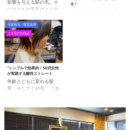
んな時は 「電子トリート
影響を与える髪の毛。そ
です。 また、生まれ持っ
る！
メントM3.6」のチカラ
のカールや直毛はどうや
た「先天の気」が宿る部
みなさんこんにちは
をお見せする時です！！
って決まるのでしょう
分でもあり、 先天の気は
「福岡市早良区の美容室
電子トリートメント
か？ 実は、髪の形状は遺
いわゆる遺伝で、生まれ
毛髪復元・髪質改善
で働く美容師」田中で
M3.6とは 電子とミネラ
伝子によって大きく左右
持っている ものです。
す。 髪質が変わってき
くせ毛のお悩み
ルを大量に含んだスキン
されます。 この記事で
漢方みず堂 福田茜 詳
て、気になる事といえば
ケア、ヘアケアにも使え
は、髪の毛の形状を決定
しく考えようとすると、
頭頂部にボリュームがで
る万能化粧水（ローショ
する遺伝子について、専
かなり潜って混乱してい
ないことです。 通常、
ン）です。 「電子」と
門的かつ分かりやすく解
くかと思いますので、 単
髪の毛は根本から起き上
「ミネラル」？？なんて
説します。 目次 髪の毛
...
がって重力で下に落ちる
“シンプルで効果的！50代女性
いわれても、いまいちピ
の形状はどうやって決ま
が実践する酸性ストレート
為に、根本付近は弾力が
ンとこないかと思いま ...
る？ 遺伝子が鍵を握る
年齢とともに変わる髪
あります。 年齢を重ねる
TCHH遺伝子とは？ 遺伝
質、そしてくせ毛。 これ
につれて「頭皮中の立毛
子の発見 髪の毛の形状に
らは50代女性にとって、
筋が弱まる事」と「髪に
影響を与える他の要因 ま
新たな美容の課題となる
ハリコシがなくなる事」
とめ 髪の毛の形状はどう
ことがあります。 しか
が重なって、全体的に重
やって決まる？ 髪の毛の
し、くせ毛の悩みを解消
力で髪のボリュームが下
形状には、大きく分けて
し、美しい髪を手に入れ
がってきて、ネープ付近
直毛、波状毛、カール毛
る方法はたくさんありま