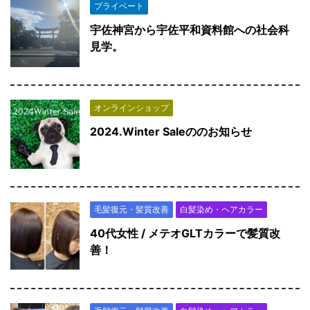
プライベート
宇佐神宮から宇佐平和資料館への社会科
見学。
オンラインショップ
2024.Winter Saleののお知らせ
毛髪復元・髪質改善
白髪染め・ヘアカラー
40代女性 / メテオGLTカラーで髪質改
善！