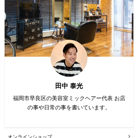
に重さがたまり、全体的
があります。 この違いは
す。 くせ毛の変化を理解
にスタイリッシュな雰囲
何が原因で生じるのでし
する 50代になると、ホ
気に見えづらくなりま
ょうか？ ...
ルモンの変化や髪の老化
す。 髪質を改善していく
によってくせ毛のパター
こと ...
ンが変わることがありま
す。 くせ毛の変化を理解
し、新しい髪質に合わせ
たケアを始めましょう。
保湿と栄養が鍵 年齢とと
もに乾燥が進むため、く
せ毛の悩みは乾燥からく
田中 泰光
ることが多いです 保湿シ
ャンプーやコンディショ
福岡市早良区の美容室ミックヘアー代表 お店
ナー、ヘアオイルなどで
の事や日常の事を書いています。
髪に潤いを与 ...
オンラインショップ