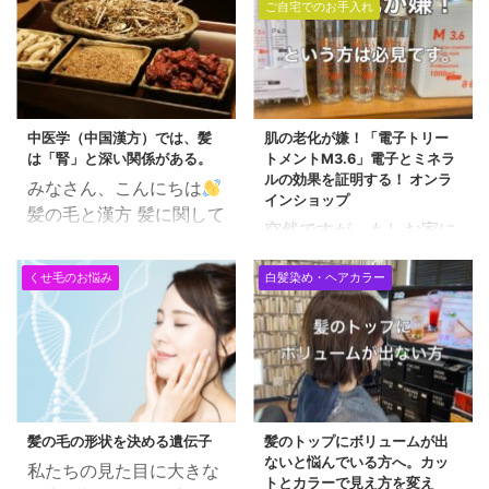
ご自宅でのお手入れ
中医学（中国漢方）では、髪
肌の老化が嫌！「電子トリー
は「腎」と深い関係がある。
トメントM3.6」電子とミネラ
ルの効果を証明する！ オンラ
みなさん、こんにちは
インショップ
髪の毛と漢方 髪に関して
突然ですが、もしお家に
の漢方の考え方です。 参
ある観葉植物がこの状態
考 漢方では体の機能を
くせ毛のお悩み
白髪染め・ヘアカラー
になったら、 貴方はどう
「肝・心・脾・肺・腎」
しますか？？ ちょっと水
の五臓が調和をとって整
をやり忘れて愛情不足に
えていると考えます。 漢
なると、こんな感じにな
方では髪は「腎」と深い
りますよね。w 普通なら
関係があると考えます。
ここまで植物がしなれて
「腎」とは生命エネルギ
いると諦めてゴミ箱行き
髪の毛の形状を決める遺伝子
髪のトップにボリュームが出
ーが宿る場所であり、年
ないと悩んでいる方へ。カッ
なんですけど・・・・ こ
私たちの見た目に大きな
齢と共に衰えていく部分
トとカラーで見え方を変え