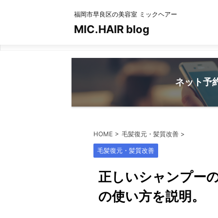
福岡市早良区の美容室 ミックヘアー
MIC.HAIR blog
ネット予
HOME
>
毛髪復元・髪質改善
>
毛髪復元・髪質改善
正しいシャンプー
の使い方を説明。