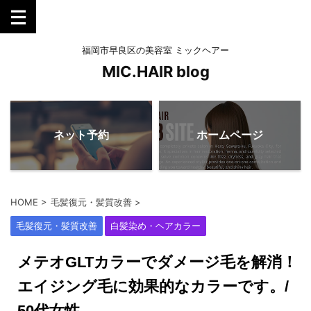
福岡市早良区の美容室 ミックヘアー
MIC.HAIR blog
ネット予約
ホームページ
HOME
>
毛髪復元・髪質改善
>
毛髪復元・髪質改善
白髪染め・ヘアカラー
メテオGLTカラーでダメージ毛を解消！
エイジング毛に効果的なカラーです。/
50代女性