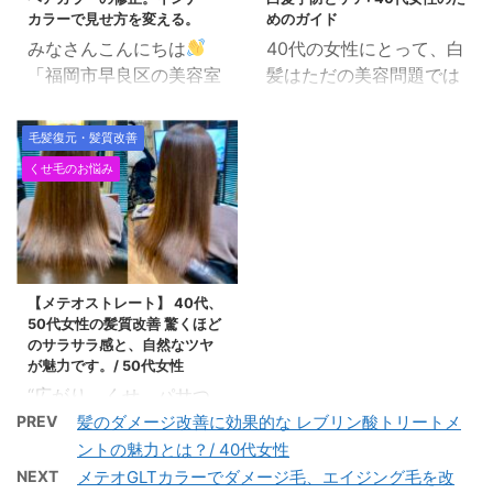
のタイミングでいっその
カラーで見せ方を変える。
めのガイド
の特徴としては「ヘアト
こと全部真っ白にして、
みなさんこんにちは
40代の女性にとって、白
リートメント」としても
グレイヘアーにしたいと
「福岡市早良区の美容室
髪はただの美容問題では
凄く効果があります。 目
思われる方も多いのでは
で働く美容師」田中で
なく、年齢を重ねる中で
次 ヘナをすると髪の毛が
ないでしょうか？ ほと
す。 褪色していまった
の自己表現や自信の一部
綺麗になる理由 実際にヘ
んど白髪と思われる方で
毛髪復元・髪質改善
ヘアカラーの修正です。
とも言えます。 この記事
アカラーでどのように使
も白髪率は約80%ほどと
くせ毛のお悩み
前回のヘアカラーから
では、白髪の予防とケア
用するのか？ ヘナをする
いわれて、なかなか全部
かなり経過しているの
に関して、科学的根拠に
と髪の毛が綺麗になる理
が白髪の方っていうのは
で、けっこうヤバめで
基づきながらも、理解し
由 本来のヘナの目的は
かなり少ないんですよ
す。 「ヤンキーみたい。
やすい方法で詳しく解説
「ヘアケア」です。ヘナ
ね。 グレイヘアーを目指
野良犬みたい。」と言っ
します。 1. 白髪が生じる
のもつ脱脂効果・疏水効
す前に、しっかり白髪を
【メテオストレート】 40代、
たらキレられました。w
原因 白髪は、髪の毛を形
果で頭皮の余計な皮脂を
染 ...
50代女性の髪質改善 驚くほど
理不尽な世の中です。 ち
成する毛乳頭にあるメラ
とり清潔にしていきま
のサラサラ感と、自然なツヤ
なみに、このお客様も白
ノサイトがメラニン色素
す。 髪の毛に ...
が魅力です。/ 50代女性
髪で悩んでいるのです
を十分に生産しなくなる
“広がり、くせ、パサつ
が、白髪をきっちり染め
ことで生じます。 年齢を
き… 髪のお悩み、今すぐ
PREV
髪のダメージ改善に効果的な レブリン酸トリートメ
ながらヘアカラーを楽し
重ねると、このメラノサ
解決しませんか？ メテオ
ントの魅力とは？/ 40代女性
んでくれています。 「こ
イトの機能が自然と衰
酸性ストレートで、しな
NEXT
メテオGLTカラーでダメージ毛、エイジング毛を改