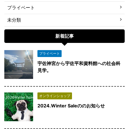
プライベート
未分類
新着記事
プライベート
宇佐神宮から宇佐平和資料館への社会科
見学。
オンラインショップ
2024.Winter Saleののお知らせ