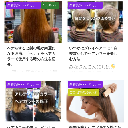
白髪染め・ヘアカラー
100%ヘナ
白髪染め・ヘアカラー
ヘナをすると髪の毛が綺麗に
いつかはグレイヘアーに！白
なる理由。「ヘナ」をヘアカ
髪ぼかしでヘアカラーを楽し
ラーで使用する時の方法を紹
む方法
介。
みなさんこんにちは
「頭皮を痛めないで白髪
「福岡市早良区の美容室
染めをしたい」という方
で働く美容師」田中で
白髪染め・ヘアカラー
白髪染め・ヘアカラー
の中には「ヘナで染め
す。 年齢を重ねるごと
る」 という選択をされて
ご自宅でのお手入れ
に増える女性の悩み。 特
いる方も多いのではない
に１番のお悩みは「白
でしょうか？ 100%ヘナ
髪」かと思います。 チラ
は「白髪染め」というイ
ホラでてくるので余計に
メージをお持ちの方が大
気になりますが、いつか
半かと思いますが、 ヘナ
ヘアカラーの修正。インナー
白髪予防とケア: 40代女性のた