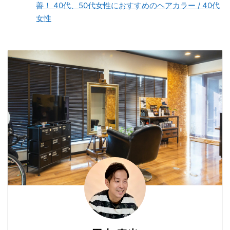
んなに明るいのに白髪染
え、白髪が現れ始めま
やかでなめらかな髪へと
善！ 40代、50代女性におすすめのヘアカラー / 40代
め？」 なんて思われる方
す。 また、遺伝、ストレ
変身。驚くほどのサラサ
女性
もおられるかと思います
ス、栄養不足なども白髪
ラ感と、自然なツヤが魅
が、今の時 ...
の原因として知られてい
力です。 ダメージを最小
ます。 2. 白髪予防のた
限に抑えつつ、理想のス
めの栄養素 ...
トレートヘアを手に入
れ、毎日のスタイリング
が楽しくなります。 年齢
を重ねるごとに気になっ
てくるのが髪の毛の状
態。 エイジング毛や髪質
の変化に悩んでいる40代
や50代の女性に向けて、
メテオ酸性ストレートの
魅力をご紹介します。 エ
イジング毛と髪質改善の
関係性 年齢やホルモンバ
ランスの変化がもたらす
髪質の変化と ...