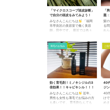
「マイクロスコープ頭皮診断」
「男
で自分の頭皮をみてみよう！
題：
みなさんこんにちは
「福岡
髪の
市早良区の美容室で働く美容
る問
師」田中です。 最近では色々
れら
とお店で新しいことを始めてい
的な
るのですが、 今回導入したも
は、
のはというと、、、 マイクロ
法を
薄毛のお悩み
ご自
スコープ頭皮診断。 毛の状態
題と
や髪の状態などを詳しく調べる
す。
ことができます。 特に頭皮の
性型
お悩みを持っているお客さんが
性の
増えましたので、 トラブル解
（F
決やトラブルの予防、薄毛対策
策 
などに使えればとおもい導入し
栄養
ました。 毛穴の状態や、髪の
男性
効く育毛剤！ミノキシジルの3
40
毛に付着しているものの確認な
脱毛
倍効果！！キャピキシル！！！
ジン
どできます。 毎日シャンプー
（テ
みなさんこんにちは
近年、
40
しているから大丈夫！ なんて
る際
男性も女性も薄毛でお悩みの方
けで
思って ...
トス
も多いです。 育毛剤なんても
めま
のも巷には沢山ありますが、
く、