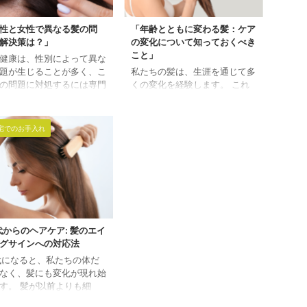
性と女性で異なる髪の問
「年齢とともに変わる髪：ケア
解決策は？」
の変化について知っておくべき
こと」
健康は、性別によって異な
題が生じることが多く、こ
私たちの髪は、生涯を通じて多
の問題に対処するには専門
くの変化を経験します。 これ
知識が必要です。 ここで
らの変化は自然なプロセスの一
科学的研究と実証された方
部であり、年齢を重ねるごとに
基に、男性と女性の髪の問
髪の質感、密度、色に影響を及
宅でのお手入れ
その解決策を深掘りしま
ぼします。 しかし、適切なケ
 目次 男性の髪の問題：男
アを施すことで、これらの変化
脱毛症（AGA） 解決策 女
に対応し、髪を健康に保つこと
髪の問題：女性型脱毛症
が可能です。 目次 若年期：髪
AGA）とダメージヘア 解決
の健康の基礎を築く 成人期：
共通の解決策：頭皮ケアと
ライフスタイルの変化に対応す
 まとめ 男性の髪の問題：
る 中年期：変化に適応する 高
型脱毛症（AGA） 男性型
齢期：維持と保護 まとめ 若年
代からのヘアケア: 髪のエイ
症は、遺伝と男性ホルモン
期：髪の健康の基礎を築く 10
グサインへの対応法
ストステロン）が変換され
代から20代前半は、ホルモン
代になると、私たちの体だ
に生成されるジヒドロテス
の影響により髪が最も健康で、
なく、髪にも変化が現れ始
テロン（DHT）の影 ...
成長が活発な時期です。 しか
す。 髪が以前よりも細
し、不適切なヘアケア、スト
乾燥しやすくなったり、白
...