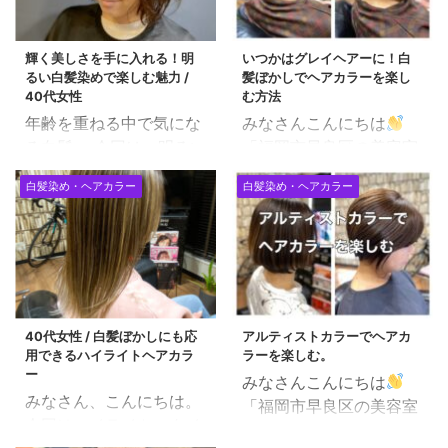
輝く美しさを手に入れる！明
いつかはグレイヘアーに！白
るい白髪染めで楽しむ魅力 /
髪ぼかしでヘアカラーを楽し
40代女性
む方法
年齢を重ねる中で気にな
みなさんこんにちは
る白髪。 今回は、明るい
「福岡市早良区の美容室
白髪染めに焦点を当て、
で働く美容師」田中で
白髪染め・ヘアカラー
白髪染め・ヘアカラー
白髪を楽しみながら輝か
す。 年齢を重ねるごと
せる方法についてお伝え
に増える女性の悩み。 特
します。 目次 明るい白
に１番のお悩みは「白
髪染めの魅力 1. ナチュラ
髪」かと思います。 チラ
ルな仕上がり： 2. 肌色
ホラでてくるので余計に
を明るく見せる： 3. 日
気になりますが、いつか
40代女性 / 白髪ぼかしにも応
アルティストカラーでヘアカ
常の明るさを反映： 4.
のタイミングでいっその
用できるハイライトヘアカラ
ラーを楽しむ。
色持ちが良い： 明るい白
こと全部真っ白にして、
ー
みなさんこんにちは
髪染めのポイント 1. トー
グレイヘアーにしたいと
みなさん、こんにちは。
「福岡市早良区の美容室
ンの選定： 2. ヘアケア
思われる方も多いのでは
今回はハイライトスタイ
で働く美容師」田中で
の重要性： 3. 定期的な
ないでしょうか？ ほと