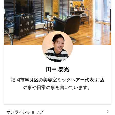
ね。
の特徴としては「ヘアト
リートメント」としても
凄く効果があります。 目
次 ヘナをすると髪の毛が
綺麗になる理由 実際にヘ
アカラーでどのように使
用するのか？ ヘナをする
と髪の毛が綺麗になる理
由 本来のヘナの目的は
「ヘアケア」です。ヘナ
のもつ脱脂効果・疏水効
田中 泰光
果で頭皮の余計な皮脂を
とり清潔にしていきま
福岡市早良区の美容室ミックヘアー代表 お店
す。 髪の毛に ...
の事や日常の事を書いています。
オンラインショップ