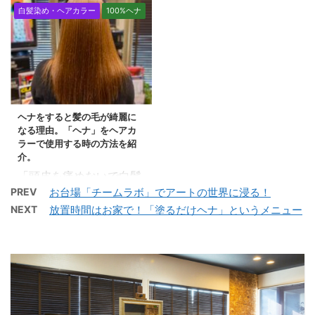
ルのメンテナンスとハイ
す。 発売されたばかり
メンテナンス： まとめ
んど白髪と思われる方で
白髪染め・ヘアカラー
100%ヘナ
ライトの入れ直しです。
の資生堂アルティストカ
明るい白髪染めの魅力 1.
も白髪率は約80%ほどと
前回のカラーから、かな
ラーの紹介です。 すでに
ナチュラルな仕上がり：
いわれて、なかなか全部
り時間が経過しています
お客様にカラーリングし
明るい白髪染めは、ナチ
が白髪の方っていうのは
ので、かなり毛先のダメ
てとても喜ばれていま
ュラルで優しい仕上がり
かなり少ないんですよ
ージが気になります。 ヘ
す。 仕上がりの質感、
が特徴です。地毛に馴染
ね。 グレイヘアーを目指
アダメージをメンテナン
艶、発色、色味がとても
み、不自然な印象を与え
す前に、しっかり白髪を
ヘナをすると髪の毛が綺麗に
スしながら、ヘアカラー
いい感じです。 デザイン
...
染 ...
なる理由。「ヘナ」をヘアカ
をしていきます。 照明に
カラーとしても、白髪染
ラーで使用する時の方法を紹
よってヘアカラーは見え
めとしても幅広く使えま
介。
方が変わりますので、違
す。 カラー剤特有の嫌な
「頭皮を痛めないで白髪
う照明で見るとこんな感
匂いも少ないところも、
染めをしたい」という方
PREV
お台場「チームラボ」でアートの世界に浸る！
じに見えます。 ハイライ
評判がいいです。 ア
の中には「ヘナで染め
NEXT
放置時間はお家で！「塗るだけヘナ」というメニュー
トは動きを出すとさらに
ルティストカラーの特徴
る」 という選択をされて
見え方が良いので、巻き
アルティストカラーの特
いる方も多いのではない
髪で仕上げてみます。 ヘ
徴は 髪の芯から染まる
でしょうか？ 100%ヘナ
アカラーでいつもと違う
ダメージが少ない 色もち
は「白髪染め」というイ
変化が欲しい方はチャレ
がよい ...
メージをお持ちの方が大
ンジしてみてください
半かと思いますが、 ヘナ