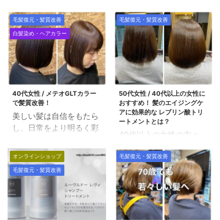
毛髪復元・髪質改善
毛髪復元・髪質改善
白髪染め・ヘアカラー
40代女性 / メテオGLTカラー
50代女性 / 40代以上の女性に
で髪質改善！
おすすめ！ 髪のエイジングケ
アに効果的な レブリン酸トリ
美しい髪は自信をもたら
ートメントとは？
し、日常をより明るく彩
40代以上の女性の方々
ります。 そこで今回は、
へ、髪のエイジングケア
髪質を改善しながらカラ
オンラインショップ
毛髪復元・髪質改善
についてお伝えします。
ーリングできる「メテオ
ダメージ毛やカラーダメ
毛髪復元・髪質改善
GLTカラー」についてご
ージでお悩みの方には、
紹介します。 1. メテオ
特におすすめです。 レ
GLTカラーとは: メテオ
ブリン酸トリートメント
GLTカラーとは、通常の
の特徴 年齢を重ねると、