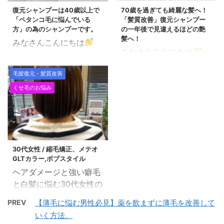
ヘアカラーとは異なり、
髪もエイジングしてツヤ
復元シャンプーは40歳以上で
70歳を過ぎても綺麗な髪へ！
G（グリオキシル酸）
「ペタンコ毛に悩んでいる
「髪質改善」復元シャンプー
や艶感が失われますよ
L（レブリン酸）を配合
方」の為のシャンプーです。
の一年後で見違えるほどの艶
ね。 そんなエイジング毛
したトリートメントを カ
髪へ！
みなさんこんにちは
やダメージ毛に効果的な
ラー剤に調合する髪質改
みなさんこんにちは
「復元シャンプー」と呼
のが、レブリン酸トリー
善カラーです。 グリオキ
「福岡市早良区の美容室
ばれる「レヴィ・シャン
トメントです。 レブリン
シル酸、レブリン酸の酸
毛髪復元・髪質改善
で働く美容師」田中で
プー＆トリートメント」
酸は、髪の中にあるセラ
熱効果により、毛髪内部
す。 「いつまでも綺麗な
くせ毛のお悩み
の紹介です。 一年以上、
ミド（保湿成分）と非常
のアミノ酸の結合を促す
髪でいたい」 ということ
自分も使用しています
によく似た成分であり、
ことで、 より綺麗な質感
は、女性であればどなた
し、沢山のお客さんにも
髪の芯まで浸透し、ダメ
のヘアカラーを実現しま
でもお望みかと思いま
ご愛用いただいているヘ
ージを補修してくれま
す。 2. 髪質改善カラー
す。 わたくしも「いつま
アケア剤です。 復元シャ
す。 また、ヘアカラーと
のメリット: ダメージが
でも綺麗な歯でいた
30代女性 / 縮毛矯正、メテオ
ンプーは40歳以上で「ペ
の相性も良いため、カラ
少 ...
GLTカラー,ボブスタイル
い！」という思いで、最
タンコ毛に悩んでいる
ーダメージを受けた髪に
ヘアダメージと強い癖毛
近では歯医者に集中的に
方」の為のシャンプーで
も最 ...
と白髪に悩む30代女性の
通うようになりました。
す。 こんなお悩みの方に
スタイルチェンジです。
そんなことはさておき、
は効果絶大！ 髪の毛が薄
PREV
【薄毛に悩む男性必見】薬を飲まずに薄毛を改善して
忙しくて前回からかなり
今日はウチの母親（72
く感じる。 トップにボリ
いく方法。
時間が空いたので、一気
歳）のカットです。 身内
ュームをだす為にパーマ