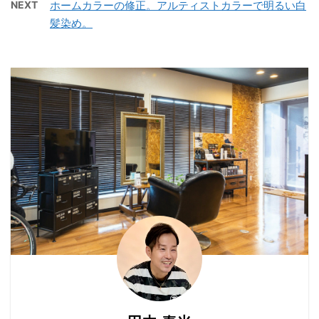
NEXT
ホームカラーの修正。アルティストカラーで明るい白
に綺麗にしていきます。
に美容師がいながら、切
をかけている。 髪に艶が
髪染め。
縮毛矯正とカラーです。
りたい時に切ってもらえ
ない。 髪にパサつく、
今回は、ファイバープレ
ないのでちょっとヤバい
弱々しい。 復元剤で「本
ックスのアルカリ矯正
感じになります。w ウチ
当に髪をよくする」ステ
と、メテオGLTカラーで
の母親の悩みといえば、
ップ解説 step1皮膜など
髪質改善をしながら くせ
ご飯つくりたくない。 孫
を除去し素髪に ...
毛と白髪のお悩みを解決
の面倒み ...
していきます。 メテオ
GLTの髪質改善効果で艶
と手触りがかなりいい感
じですね。