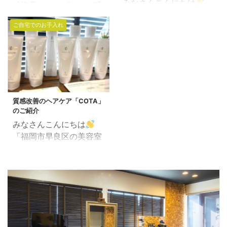
なケア 日々の小さな工夫
みなさんこんにちは
素や酸素を受けとり、細
「復元シャンプー」と呼
まとめ 髪のエイジングサ
「福岡市早良区の美容室
胞分裂することで髪の毛
ばれる「レヴィ・シャン
インとは？ 40代の髪に
ご自宅でのお手入れ
で働く美容師」田中で
をつくりだす。 毛母細
プー＆トリートメント」
現れる典型的なサインに
す。 年齢を重ねていく
胞の機能不全の原因が
の紹介です。 一年以上、
は、以下のようなものが
と、髪質だけではなく
「老化、活性酸素、紫外
自分も使用しています
あります。 髪の細さ: 髪
「顔のたるみ」なんかも
線、精神的ストレス」 い
し、沢山のお客さんにも
の毛が細くなり、ボリュ
気になってきます。 特に
わゆるゲノムストレス
ご愛用いただいているヘ
ームが減る。 乾燥: 頭皮
今はコロナ禍ということ
（DNA ...
アケア剤です。 復元シャ
と髪が乾燥しやすくな ...
もあり、マスク着用が日
質感改善のヘアケア「COTA」
ンプーは40歳以上で「ペ
のご紹介
常茶飯事ですので、 「隠
タンコ毛に悩んでいる
みなさんこんにちは
れている箇所の表情筋を
方」の為のシャンプーで
「福岡市早良区の美容室
使わないことで口角がさ
す。 こんなお悩みの方に
で働く美容師」田中で
がり、ほうれい線が目立
は効果絶大！ 髪の毛が薄
す。 最近では、いろいろ
ちやすくなってくる」 な
く感じる。 トップにボリ
とお店の中も変化の最中
んて笑えない条件が整っ
ュームをだす為にパーマ
で何かと忙しくしており
ていきます。 「顔にシワ
をかけている。 髪に艶が
ます。 今回は新たにヘア
ができる」原因は実は
ない。 髪にパサつく、
ケアブランドを1つ追加
「頭皮」にも関係してい
弱々しい。 復元剤で「本
する事になりました。 今
て、 頭皮がたるむ→顔が
当に髪をよくする」ステ