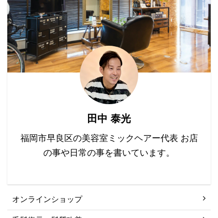
のウチのヘアケアのメイ
たるむ→シワができる な
ップ解説 step1皮膜など
ンブランドは「ルーブル
んてケースもあるみたい
を除去し素髪に ...
ドー」（復元剤）なんで
です。 顔と ...
すけど、 違う視点からヘ
アケアのアプローチをす
る為に「COTAコタ」を
追加しました。 なぜ
「COTA」なのか？ とい
うことなんですけど、 ヘ
アケアに関しての一般の
田中 泰光
方の需要というのが 「修
復」と「質感」だと思う
福岡市早良区の美容室ミックヘアー代表 お店
わけです。 修復と ...
の事や日常の事を書いています。
オンラインショップ