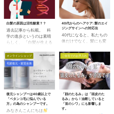
白髪の原因は活性酸素？？
40代からのヘアケア: 髪のエイ
ジングサインへの対応法
過去記事から転載。 科
40代になると、私たちの
学の進歩というのは素晴
体だけでなく、髪にも変
らしく、 「白髪が生える
化が現れ始めます。 髪が
メカニズム」が、かなり
以前よりも細く、乾燥し
わかってきたようです。
オンラインショップ
ご自宅でのお手入れ
やすくなったり、白髪が
簡単に説明すると 白髪の
毛髪復元・髪質改善
増えたりすることに気づ
原因は「メラノサイト」
くかもしれません。 適切
（色素細胞）やメラニン
なヘアケアで、これらの
色素を受け取る側の 「毛
エイジングサインに効果
母細胞」の機能不全で白
的に対応することができ
髪になる。 ということら
復元シャンプーは40歳以上で
「顔のたるみ」は「頭皮のた
ます。 目次 髪のエイジ
しいのです。 毛母細胞と
「ペタンコ毛に悩んでいる
るみ」から！油断していると
ングサインとは？ 対応
は毛乳頭周辺の細胞組織
方」の為のシャンプーです。
「首のシワ」にも影響しま
法: 基本のヘアケア 特別
す。
のこと。毛乳頭から栄養
みなさんこんにちは