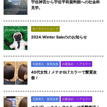
宇佐神宮から宇佐平和資料館への社会科
見学。
オンラインショップ
2024.Winter Saleののお知らせ
毛髪復元・髪質改善
白髪染め・ヘアカラー
40代女性 / メテオGLTカラーで髪質改
善！
毛髪復元・髪質改善
白髪染め・ヘアカラー