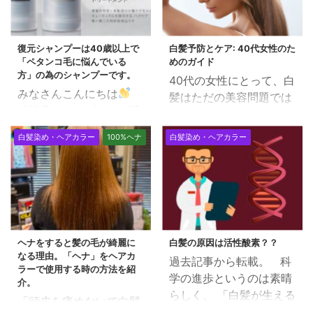
復元シャンプーは40歳以上で
白髪予防とケア: 40代女性のた
「ペタンコ毛に悩んでいる
めのガイド
方」の為のシャンプーです。
40代の女性にとって、白
みなさんこんにちは
髪はただの美容問題では
「復元シャンプー」と呼
なく、年齢を重ねる中で
ばれる「レヴィ・シャン
の自己表現や自信の一部
白髪染め・ヘアカラー
100%ヘナ
白髪染め・ヘアカラー
プー＆トリートメント」
とも言えます。 この記事
の紹介です。 一年以上、
では、白髪の予防とケア
自分も使用しています
に関して、科学的根拠に
し、沢山のお客さんにも
基づきながらも、理解し
ご愛用いただいているヘ
やすい方法で詳しく解説
アケア剤です。 復元シャ
します。 1. 白髪が生じる
ヘナをすると髪の毛が綺麗に
白髪の原因は活性酸素？？
ンプーは40歳以上で「ペ
原因 白髪は、髪の毛を形
なる理由。「ヘナ」をヘアカ
過去記事から転載。 科
タンコ毛に悩んでいる
成する毛乳頭にあるメラ
ラーで使用する時の方法を紹
学の進歩というのは素晴
方」の為のシャンプーで
ノサイトがメラニン色素
介。
らしく、 「白髪が生える
す。 こんなお悩みの方に
を十分に生産しなくなる
「頭皮を痛めないで白髪
メカニズム」が、かなり
は効果絶大！ 髪の毛が薄