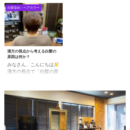
ことで生じます。 年齢を
染めをしたい」という方
わかってきたようです。
く感じる。 トップにボリ
重ねると、このメラノサ
白髪染め・ヘアカラー
の中には「ヘナで染め
簡単に説明すると 白髪の
ュームをだす為にパーマ
イトの機能が自然と衰
る」 という選択をされて
原因は「メラノサイト」
をかけている。 髪に艶が
え、白髪が現れ始めま
いる方も多いのではない
（色素細胞）やメラニン
ない。 髪にパサつく、
す。 また、遺伝、ストレ
でしょうか？ 100%ヘナ
色素を受け取る側の 「毛
弱々しい。 復元剤で「本
ス、栄養不足なども白髪
は「白髪染め」というイ
母細胞」の機能不全で白
当に髪をよくする」ステ
の原因として知られてい
メージをお持ちの方が大
髪になる。 ということら
ップ解説 step1皮膜など
ます。 2. 白髪予防のた
半かと思いますが、 ヘナ
漢方の視点から考える白髪の
しいのです。 毛母細胞と
を除去し素髪に ...
めの栄養素 ...
原因は何か？
の特徴としては「ヘアト
は毛乳頭周辺の細胞組織
みなさん、こんにちは
リートメント」としても
のこと。毛乳頭から栄養
漢方の視点で「白髪の原
凄く効果があります。 目
素や酸素を受けとり、細
因」を考えてみます。 若
次 ヘナをすると髪の毛が
胞分裂することで髪の毛
白髪 原因:腎虚(先天の気
綺麗になる理由 実際にヘ
をつくりだす。 毛母細
の不足) 腎虚wiki 若白髪
アカラーでどのように使
胞の機能不全の原因が
の一番の原因は「先天の
用するのか？ ヘナをする
「老化、活性酸素、紫外
気の不足」です。 先天の
と髪の毛が綺麗になる理
線、精神的ストレス」 い
気は生まれ持ってきたも
由 本来のヘナの目的は
わゆるゲノムストレス
のなの で、どうしようも
「ヘアケア」です。ヘナ
（DNA ...
ありませんが、 漢方薬で
のもつ脱脂効果・疏水効