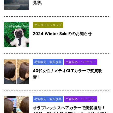
見学。
オンラインショップ
2024.Winter Saleののお知らせ
毛髪復元・髪質改善
白髪染め・ヘアカラー
40代女性 / メテオGLTカラーで髪質改
善！
毛髪復元・髪質改善
白髪染め・ヘアカラー
オラプレックスヘアカラーで美髪復活！