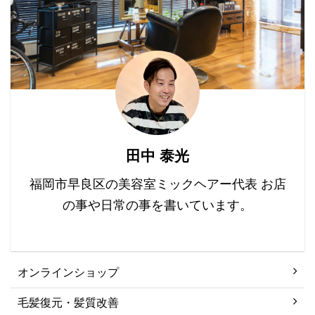
ある程度「腎」を補うこ
果で頭皮の余計な皮脂を
とができます。 <起こり
とり清潔にしていきま
やすい症状> 骨がもろ
す。 髪の毛に ...
い、腰痛、耳鳴り、頻
尿、冷え症、目が悪い、
虚弱体質、顔色が浅黒
い、脱毛顔色が浅黒い、
脱毛 <おすすめ食材> 黒
いもの:黒豆・わかめ・黒
田中 泰光
ゴマ・きくらげ、くるみ
...
福岡市早良区の美容室ミックヘアー代表 お店
の事や日常の事を書いています。
オンラインショップ
毛髪復元・髪質改善