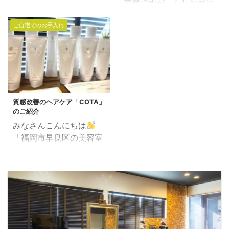
突然ですが、もしお家に
化が現れ始めます。 髪が
次 ヘナをすると髪の毛が
ラーベートで身だしなみ
ある観葉植物がこの状態
以前よりも細く、乾燥し
綺麗になる理由 実際にヘ
を気にしないという事は
ご自宅でのお手入れ
になったら、 貴方はどう
やすくなったり、白髪が
アカラーでどのように使
個人的な自由でいいので
しますか？？ ちょっと水
増えたりすることに気づ
用するのか？ ヘナをする
すが、 仕事となると当然
をやり忘れて愛情不足に
くかもしれません。 適切
と髪の毛が綺麗になる理
無視できないですよね
なると、こんな感じにな
なヘアケアで、これらの
由 本来のヘナの目的は
ぇ。 日頃のケアをする
りますよね。w 普通なら
エイジングサインに効果
「ヘアケア」です。ヘナ
か、しないかでビジュア
ここまで植物がしなれて
的に対応することができ
のもつ脱脂効果・疏水効
ル的、清潔感にも差がで
いると諦めてゴミ箱行き
質感改善のヘアケア「COTA」
ます。 目次 髪のエイジ
果で頭皮の余計な皮脂を
ますもんね。。 悲しい
のご紹介
なんですけど・・・・ こ
ングサインとは？ 対応
とり清潔にしていきま
...
みなさんこんにちは
んな時は 「電子トリート
法: 基本のヘアケア 特別
す。 髪の毛に ...
「福岡市早良区の美容室
メントM3.6」のチカラ
なケア 日々の小さな工夫
で働く美容師」田中で
をお見せする時です！！
まとめ 髪のエイジングサ
す。 最近では、いろいろ
電子トリートメント
インとは？ 40代の髪に
とお店の中も変化の最中
M3.6とは 電子とミネラ
現れる典型的なサインに
で何かと忙しくしており
ルを大量に含んだスキン
は、以下のようなものが
ます。 今回は新たにヘア
ケア、ヘアケアにも使え
あります。 髪の細さ: 髪
ケアブランドを1つ追加
る万能化粧水（ローショ
の毛が細くなり、ボリュ
する事になりました。 今
ン）です。 「電子」と
ームが減る。 乾燥: 頭皮