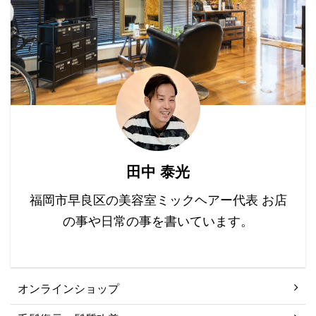
のウチのヘアケアのメイ
「ミネラル」？？なんて
と髪が乾燥しやすくな ...
ンブランドは「ルーブル
いわれても、いまいちピ
ドー」（復元剤）なんで
ンとこないかと思いま ...
すけど、 違う視点からヘ
アケアのアプローチをす
る為に「COTAコタ」を
追加しました。 なぜ
「COTA」なのか？ とい
うことなんですけど、 ヘ
アケアに関しての一般の
田中 泰光
方の需要というのが 「修
復」と「質感」だと思う
福岡市早良区の美容室ミックヘアー代表 お店
わけです。 修復と ...
の事や日常の事を書いています。
オンラインショップ