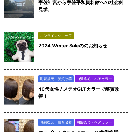
宇佐神宮から宇佐平和資料館への社会科
見学。
オンラインショップ
2024.Winter Saleののお知らせ
毛髪復元・髪質改善
白髪染め・ヘアカラー
40代女性 / メテオGLTカラーで髪質改
善！
毛髪復元・髪質改善
白髪染め・ヘアカラー