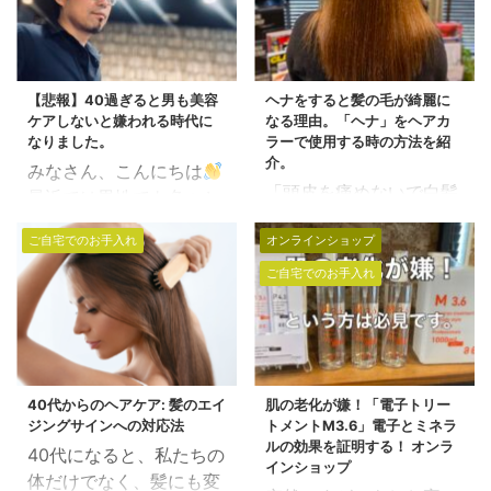
【悲報】40過ぎると男も美容
ヘナをすると髪の毛が綺麗に
ケアしないと嫌われる時代に
なる理由。「ヘナ」をヘアカ
なりました。
ラーで使用する時の方法を紹
介。
みなさん、こんにちは
「頭皮を痛めないで白髪
最近では男性でも色々と
染めをしたい」という方
美容に気をつけなけれ
ご自宅でのお手入れ
オンラインショップ
の中には「ヘナで染め
ば、 社会的に生きづらい
る」 という選択をされて
ご自宅でのお手入れ
世の中となってきました
いる方も多いのではない
よね。。笑 東京の方で
でしょうか？ 100%ヘナ
は、男性専門のメイクの
は「白髪染め」というイ
お店なんかもあるみたい
メージをお持ちの方が大
で・・・ まーなんという
半かと思いますが、 ヘナ
40代からのヘアケア: 髪のエイ
肌の老化が嫌！「電子トリー
か。。。 男も30後半か
ジングサインへの対応法
トメントM3.6」電子とミネラ
の特徴としては「ヘアト
ら40歳を過ぎると、いろ
ルの効果を証明する！ オンラ
40代になると、私たちの
リートメント」としても
いろとケアをしなければ
インショップ
体だけでなく、髪にも変
凄く効果があります。 目
女性に嫌われます。笑 プ