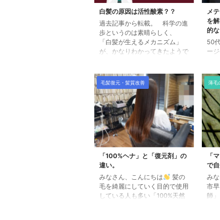
白髪の原因は活性酸素？？
メテ
を解
過去記事から転載。 科学の進
的な
歩というのは素晴らしく、
「白髪が生えるメカニズム」
50
が、かなりわかってきたようで
ージ
す。 簡単に説明すると 白髪の
方必
原因は「メラノサイト」（色素
ーは
細胞）やメラニン色素を受け取
ら、
毛髪復元・髪質改善
薄毛
る側の 「毛母細胞」の機能不
期的
全で白髪になる。 ということ
オG
らしいのです。 毛母細胞とは
な効
毛乳頭周辺の細胞組織のこと。
ジを
毛乳頭から栄養素や酸素を受け
り、
とり、細胞分裂することで髪の
感、
毛をつくりだす。 毛母細胞の
2.
機能不全の原因が 「老化、活
デー
「100%ヘナ」と「復元剤」の
「マ
性酸素、紫外線、精神的ストレ
陰影
違い。
で自
ス」 いわゆるゲノムストレス
ング
みなさん、こんにちは
髪の
みな
（DNA ...
り戻
毛を綺麗にしていく目的で使用
市早
サつ
している人も多い「100%天然
師」
メテオ
ヘナ」 ウチでもオープン当初
とお
から採用しています。 100%ヘ
るの