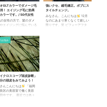
オGLTカラーでダメージ毛
強いクセ、縮毛矯正。ボブにス
消！ エイジング毛に効果
タイルチェンジ。
カラーです。/ 50代女性
みなさん、こんにちは
12月
代の女性の方で、髪のダメ
なのにあまり寒くなくて嬉しい
やエイジングに悩んでいる
限りです。笑 ビフォーアフタ
見です！ メテオGLTカラ
ー 縮毛矯正です。 かなり強
、ダメージ毛を解消しなが
いクセですが、シンプルに施術
若々しい髪色を実現する画
していきます。 薬剤 アルカリ/
のお悩み
なカラー方法です。 メテ
チオ、シスアミ混合 アフター
LTカラーには、以下のよう
耳にかけるとこんな感じに。
果があります。 1. ダメー
次はヘアカラーですね。
解消：薬剤の酸熱効果によ
髪のダメージを最小限に艶
手触り感をupさせます。
 若々しい髪色：絶妙なグラ
ションで、自然な明るさや
イクロスコープ頭皮診断」
を演出します。 3. エイジ
分の頭皮をみてみよう！
対策：髪のハリやコシを取
さんこんにちは
「福岡
し、エイジング毛によるパ
良区の美容室で働く美容
きやうねりを改善します。
田中です。 最近では色々
GLTカラ ...
店で新しいことを始めてい
ですが、 今回導入したも